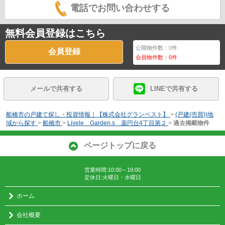
電話でお問い合わせする
無料会員登録はこちら
公開物件数：
0
件
会員登録
会員物件数：
0
件
メールで共有する
LINEで共有する
船橋市の戸建て探し・投資情報｜【株式会社グランベスト】
>
(戸建(売買))地
域から探す
>
船橋市
>
Livele Garden.s 薬円台4丁目第２
>
過去掲載物件
ページトップに戻る
営業時間:10:00～19:00
定休日:火曜日・水曜日
ホーム
会社概要