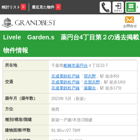
0
0
検討リスト
最近見た物件
お問合せ
Livele Garden.s 薬円台4丁目第２の過去掲載
物件情報
所在地
千葉県
船橋市
薬円台
４丁目22-7
京成電鉄松戸線
「
習志野
」駅 徒歩8分
交通
京成電鉄松戸線
「
北習志野
」駅 徒歩14分
京成電鉄松戸線
「
薬園台
」駅 徒歩17分
築年月（築年数）
2023年 5月（新築）
方位
南西
種別/構造/階建
新築一戸建/木造/2階建
建物面積/坪数
91.90㎡/27.79坪