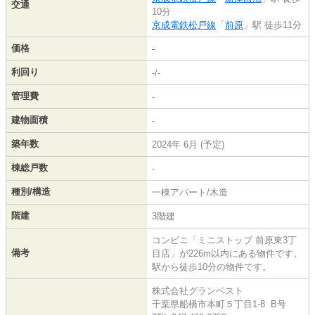
交通
10分
京成電鉄松戸線
「
前原
」駅 徒歩11分
価格
-
利回り
-/-
管理費
-
建物面積
-
築年数
2024年 6月 (予定)
棟総戸数
-
種別/構造
一棟アパート/木造
階建
3階建
コンビニ「ミニストップ 前原東3丁
備考
目店」が226m以内にある物件です。
駅から徒歩10分の物件です。
株式会社グランベスト
千葉県船橋市本町５丁目1-8 B号