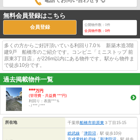
電話でお問い合わせする
無料会員登録はこちら
公開物件数：
0
件
会員登録
会員物件数：
0
件
多くの方からご好評頂いている利回り7.0％ 新築木造3階
建9戸 船橋市のご紹介です。コンビニ「ミニストップ 前
原東3丁目店」が226m以内にある物件です。駅から物件ま
で徒歩10分です。
過去掲載物件一覧
***
万円
(管理費・共益費 ***円)
利回り：表面***％
- / *** / ***
所在地
千葉県
船橋市
前原東
３丁目15-15
総武線
「
津田沼
」駅 徒歩10分
京成電鉄松戸線
「
新津田沼
」駅 徒歩