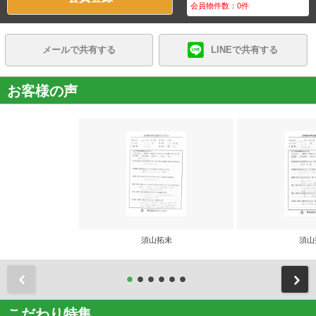
会員物件数：
0
件
メールで共有する
LINEで共有する
お客様の声
須山拓未
須山
前
こだわり特集