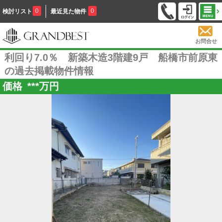
0
0
検討リスト
最近見た物件
お問合せ
利回り7.0％ 新築木造3階建9戸 船橋市前原東
の過去掲載物件情報
価格
***
万円