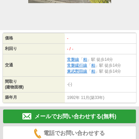
価格
-
利回り
- / -
常磐線
「
柏
」駅 徒歩14分
交通
常磐緩行線
「
柏
」駅 徒歩14分
東武野田線
「
柏
」駅 徒歩14分
間取り
-(-)
(建物面積)
築年月
1992年 11月(築33年)
メールでお問い合わせする(無料)
電話でお問い合わせする