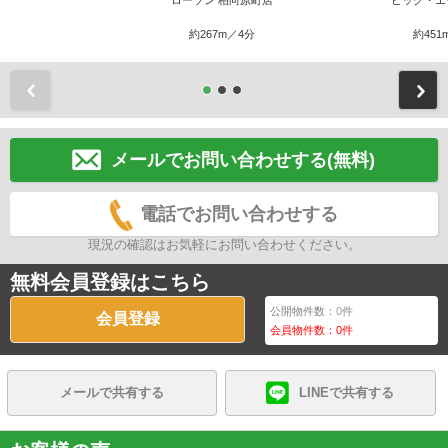
ローソン 柏向原町店
ビッグ・エ
約267m／4分
約451
前
メールでお問い合わせする(無料)
電話でお問い合わせする
現況の確認はお気軽にお問い合わせください。
無料会員登録はこちら
公開物件数：
0
件
会員登録
会員物件数：
0
件
メールで共有する
LINEで共有する