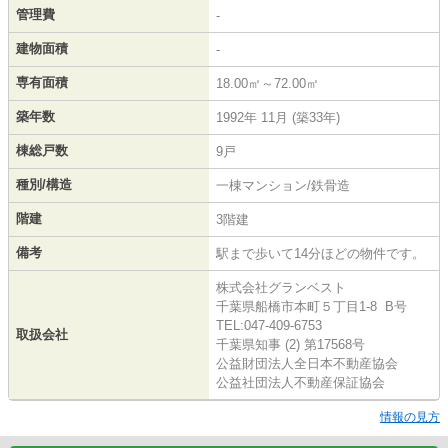
管理費
-
建物面積
-
専有面積
18.00㎡～72.00㎡
築年数
1992年 11月 (築33年)
棟総戸数
9戸
種別/構造
一棟マンション/鉄骨造
階建
3階建
備考
駅まで歩いて14分ほどの物件です。
株式会社グランベスト
千葉県船橋市本町５丁目1-8 B号
TEL:047-409-6753
取扱会社
千葉県知事 (2) 第17568号
公益財団法人全日本不動産協会
公益社団法人不動産保証協会
情報の見方