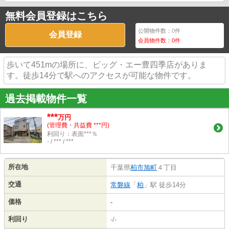
無料会員登録はこちら
公開物件数：
0
件
会員登録
会員物件数：
0
件
歩いて451mの場所に、ビッグ・エー豊四季店がありま
す。徒歩14分で駅へのアクセスが可能な物件です。
過去掲載物件一覧
***
万円
(管理費・共益費 ***円)
利回り：表面***％
- / *** / ***
所在地
千葉県
柏市
旭町
４丁目
交通
常磐線
「
柏
」駅 徒歩14分
価格
-
利回り
-/-