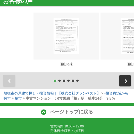
お客様の声
須山拓未
須山
前
船橋市の戸建て探し・投資情報｜【株式会社グランベスト】
>
(投資)地域から
探す
>
柏市
>
中古マンション JR常磐線「柏」駅 徒歩14分 9.8％
ページトップに戻る
営業時間:10:00～19:00
定休日:火曜日・水曜日