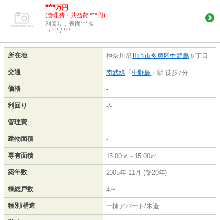
***
万円
(管理費・共益費 ***円)
利回り：表面***％
- / *** / ***
所在地
神奈川県
川崎市多摩区
中野島
６丁目
交通
南武線
「
中野島
」駅 徒歩7分
価格
-
利回り
-/-
管理費
-
建物面積
-
専有面積
15.00㎡～15.00㎡
築年数
2005年 11月 (築20年)
棟総戸数
4戸
種別/構造
一棟アパート/木造