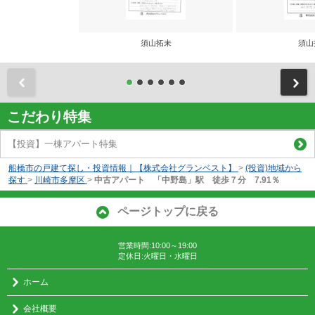
須山拓未
須山
前
こだわり特集
【投資】一棟アパート特集
船橋市の戸建て探し・投資情報｜【株式会社グランベスト】
>
(投資)地域から
探す
>
川崎市多摩区
>
中古アパート 「中野島」駅 徒歩７分 7.91％
ページトップに戻る
営業時間:10:00～19:00
定休日:火曜日・水曜日
ホーム
会社概要