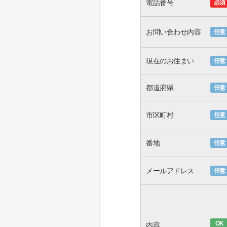
電話番号
必須
お問い合わせ内容
任意
現在のお住まい
任意
都道府県
任意
市区町村
任意
番地
任意
メールアドレス
任意
OK
内容