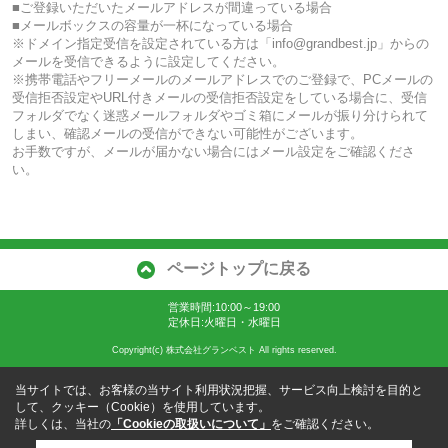
■ご登録いただいたメールアドレスが間違っている場合
■メールボックスの容量が一杯になっている場合
※ドメイン指定受信を設定されている方は「info@grandbest.jp」からの
メールを受信できるように設定してください。
※携帯電話やフリーメールのメールアドレスでのご登録で、PCメールの
受信拒否設定やURL付きメールの受信拒否設定をしている場合に、受信
フォルダでなく迷惑メールフォルダやゴミ箱にメールが振り分けられて
しまい、確認メールの受信ができない可能性がございます。
お手数ですが、メールが届かない場合にはメール設定をご確認くださ
い。
ページトップに戻る
営業時間:10:00～19:00
定休日:火曜日・水曜日
Copyright(c) 株式会社グランベスト All rights reserved.
当サイトでは、お客様の当サイト利用状況把握、サービス向上検討を目的と
して、クッキー（Cookie）を使用しています。
詳しくは、当社の
「Cookieの取扱いについて」
をご確認ください。