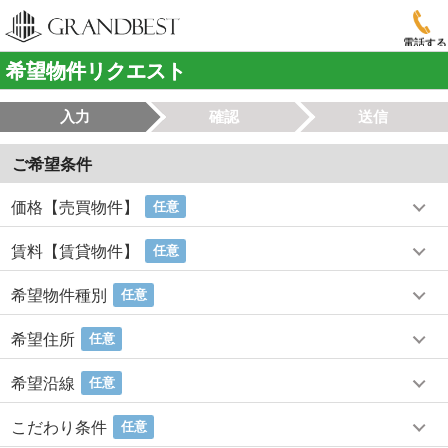
電話する
希望物件リクエスト
入力
確認
送信
ご希望条件
価格【売買物件】
任意
賃料【賃貸物件】
任意
希望物件種別
任意
希望住所
任意
希望沿線
任意
こだわり条件
任意