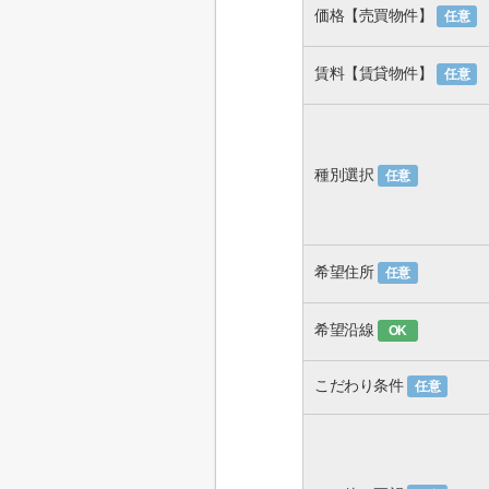
価格【売買物件】
任意
賃料【賃貸物件】
任意
種別選択
任意
希望住所
任意
希望沿線
OK
こだわり条件
任意