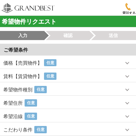
電話する
希望物件リクエスト
入力
確認
送信
ご希望条件
価格【売買物件】
任意
賃料【賃貸物件】
任意
希望物件種別
任意
希望住所
任意
希望沿線
任意
こだわり条件
任意