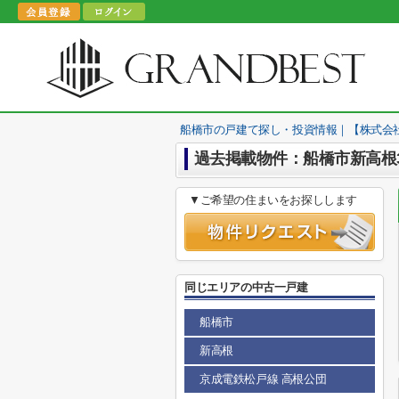
船橋市の戸建て探し・投資情報｜【株式会
過去掲載物件：船橋市新高根
▼ご希望の住まいをお探しします
同じエリアの中古一戸建
船橋市
新高根
京成電鉄松戸線 高根公団