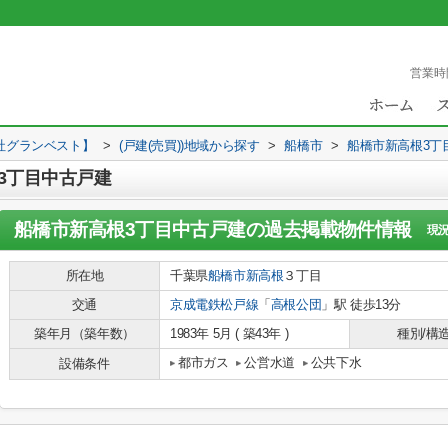
営業時
社グランベスト】
>
(戸建(売買))地域から探す
>
船橋市
>
船橋市新高根3丁
3丁目中古戸建
船橋市新高根3丁目中古戸建
の過去掲載物件情報
現
所在地
千葉県
船橋市
新高根
３丁目
交通
京成電鉄松戸線
「
高根公団
」駅 徒歩13分
築年月（築年数）
1983年 5月 ( 築43年 )
種別/構
都市ガス
公営水道
公共下水
設備条件