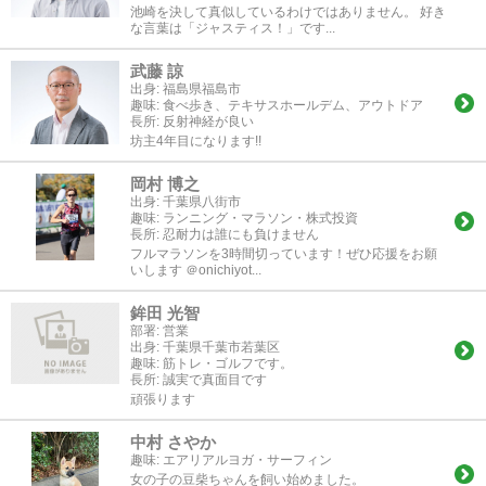
池崎を決して真似しているわけではありません。 好き
な言葉は「ジャスティス！」です...
武藤 諒
出身:
福島県福島市
趣味:
食べ歩き、テキサスホールデム、アウトドア
長所:
反射神経が良い
坊主4年目になります!!
岡村 博之
出身:
千葉県八街市
趣味:
ランニング・マラソン・株式投資
長所:
忍耐力は誰にも負けません
フルマラソンを3時間切っています！ぜひ応援をお願
いします ＠onichiyot...
鉾田 光智
部署:
営業
出身:
千葉県千葉市若葉区
趣味:
筋トレ・ゴルフです。
長所:
誠実で真面目です
頑張ります
中村 さやか
趣味:
エアリアルヨガ・サーフィン
女の子の豆柴ちゃんを飼い始めました。