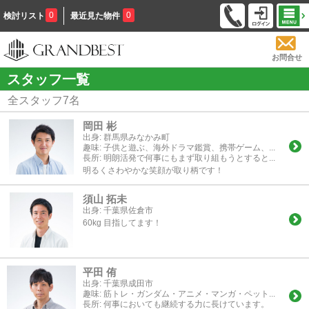
0
0
検討リスト
最近見た物件
お問合せ
スタッフ一覧
全スタッフ
7
名
岡田 彬
出身:
群馬県みなかみ町
趣味:
子供と遊ぶ、海外ドラマ鑑賞、携帯ゲーム、...
長所:
明朗活発で何事にもまず取り組もうとすると...
明るくさわやかな笑顔が取り柄です！
須山 拓未
出身:
千葉県佐倉市
60kg 目指してます！
平田 侑
出身:
千葉県成田市
趣味:
筋トレ・ガンダム・アニメ・マンガ・ペット...
長所:
何事においても継続する力に長けています。