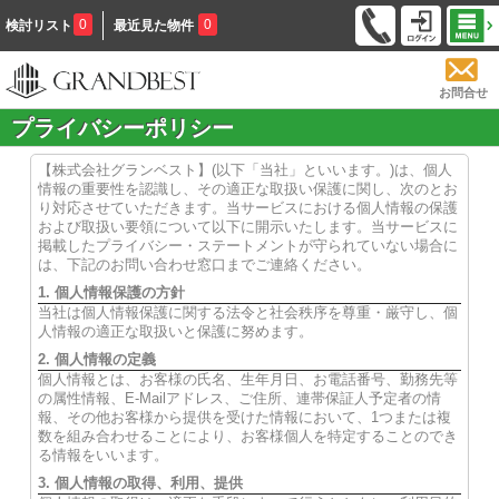
0
0
検討リスト
最近見た物件
お問合せ
プライバシーポリシー
【株式会社グランベスト】(以下「当社」といいます。)は、個人
情報の重要性を認識し、その適正な取扱い保護に関し、次のとお
り対応させていただきます。当サービスにおける個人情報の保護
および取扱い要領について以下に開示いたします。当サービスに
掲載したプライバシー・ステートメントが守られていない場合に
は、下記のお問い合わせ窓口までご連絡ください。
1. 個人情報保護の方針
当社は個人情報保護に関する法令と社会秩序を尊重・厳守し、個
人情報の適正な取扱いと保護に努めます。
2. 個人情報の定義
個人情報とは、お客様の氏名、生年月日、お電話番号、勤務先等
の属性情報、E-Mailアドレス、ご住所、連帯保証人予定者の情
報、その他お客様から提供を受けた情報において、1つまたは複
数を組み合わせることにより、お客様個人を特定することのでき
る情報をいいます。
3. 個人情報の取得、利用、提供