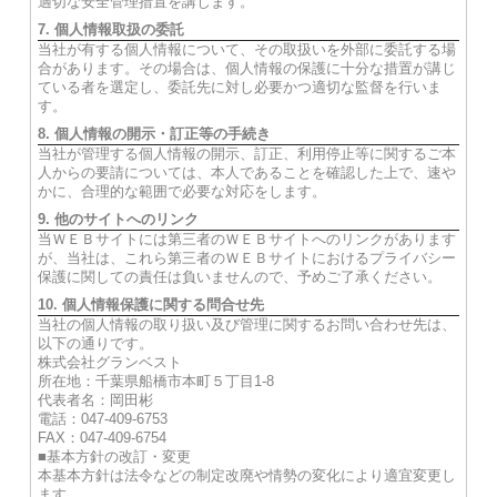
適切な安全管理措置を講じます。
7. 個人情報取扱の委託
当社が有する個人情報について、その取扱いを外部に委託する場
合があります。その場合は、個人情報の保護に十分な措置が講じ
ている者を選定し、委託先に対し必要かつ適切な監督を行いま
す。
8. 個人情報の開示・訂正等の手続き
当社が管理する個人情報の開示、訂正、利用停止等に関するご本
人からの要請については、本人であることを確認した上で、速や
かに、合理的な範囲で必要な対応をします。
9. 他のサイトへのリンク
当ＷＥＢサイトには第三者のＷＥＢサイトへのリンクがあります
が、当社は、これら第三者のＷＥＢサイトにおけるプライバシー
保護に関しての責任は負いませんので、予めご了承ください。
10. 個人情報保護に関する問合せ先
当社の個人情報の取り扱い及び管理に関するお問い合わせ先は、
以下の通りです。
株式会社グランベスト
所在地：千葉県船橋市本町５丁目1-8
代表者名：岡田彬
電話：047-409-6753
FAX：047-409-6754
■基本方針の改訂・変更
本基本方針は法令などの制定改廃や情勢の変化により適宜変更し
ます。