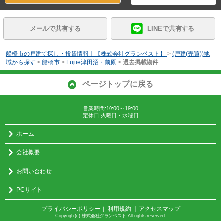
メールで共有する
LINEで共有する
船橋市の戸建て探し・投資情報｜【株式会社グランベスト】
>
(戸建(売買))地
域から探す
>
船橋市
>
Fujiie津田沼・前原
>
過去掲載物件
ページトップに戻る
営業時間:10:00～19:00
定休日:火曜日・水曜日
ホーム
会社概要
お問い合わせ
PCサイト
プライバシーポリシー
利用規約
｜アクセスマップ
｜
Copyright(c) 株式会社グランベスト All rights reserved.