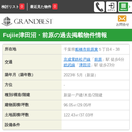
0
0
検討リスト
最近見た物件
お問合せ
Fujiie津田沼・前原の過去掲載物件情報
所在地
千葉県
船橋市
前原東
５丁目4－38
京成電鉄松戸線
「
前原
」駅 徒歩6分
交通
総武線
「
津田沼
」駅 徒歩23分
築年月（築年数）
2023年 5月（新築）
方位
-
種別/構造/階建
新築一戸建/木造/2階建
建物面積/坪数
96.05㎡/29.05坪
土地面積/坪数
122.43㎡/37.03坪
設備条件