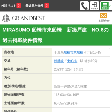
0
0
検討リスト
最近見た物件
お問合せ
MIRASUMO 船橋市東船橋 新築戸建 NO.6の
過去掲載物件情報
所在地
千葉県
船橋市
東船橋
４丁目15-15
交通
総武線
「
東船橋
」駅 徒歩10分
築年月（築年数）
2023年 12月（予定）
方位
-
種別/構造/階建
新築一戸建/木造/3階建
建物面積/坪数
113.03㎡/34.19坪
土地面積/坪数
65.85㎡/19.91坪
設備条件