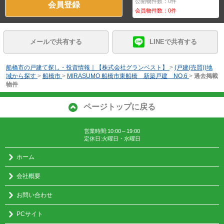
公開物件数：
0
件
会員登録
会員物件数：
0
件
メールで共有する
LINEで共有する
船橋市の戸建て探し・投資情報｜【株式会社グランベスト】
>
(戸建(売買))地
域から探す
>
船橋市
>
MIRASUMO 船橋市東船橋 新築戸建 NO.6
>
過去掲載
物件
ページトップに戻る
営業時間:10:00～19:00
定休日:火曜日・水曜日
ホーム
会社概要
お問い合わせ
PCサイト