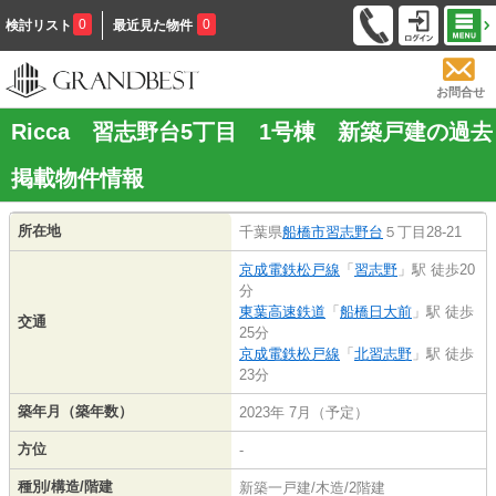
0
0
検討リスト
最近見た物件
お問合せ
Ricca 習志野台5丁目 1号棟 新築戸建の過去
掲載物件情報
所在地
千葉県
船橋市
習志野台
５丁目28-21
京成電鉄松戸線
「
習志野
」駅 徒歩20
分
東葉高速鉄道
「
船橋日大前
」駅 徒歩
交通
25分
京成電鉄松戸線
「
北習志野
」駅 徒歩
23分
築年月（築年数）
2023年 7月（予定）
方位
-
種別/構造/階建
新築一戸建/木造/2階建