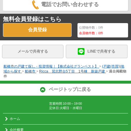
電話でお問い合わせする
無料会員登録はこちら
公開物件数：
0
件
会員登録
会員物件数：
0
件
メールで共有する
LINEで共有する
船橋市の戸建て探し・投資情報｜【株式会社グランベスト】
>
(戸建(売買))地
域から探す
>
船橋市
>
Ricca 習志野台5丁目 1号棟 新築戸建
>
過去掲載物
件
ページトップに戻る
営業時間:10:00～19:00
定休日:火曜日・水曜日
ホーム
会社概要