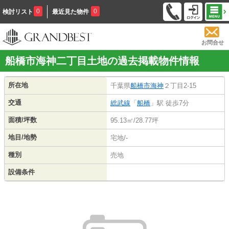
0
0
検討リスト
最近見た物件
お問合せ
船橋市海神二丁目土地の過去掲載物件情報
所在地
千葉県
船橋市
海神
２丁目2-15
交通
総武線
「
船橋
」駅 徒歩7分
面積/坪数
95.13㎡/28.77坪
地目/地勢
宅地/-
種別
売地
設備条件