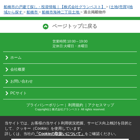
船橋市の戸建て探し・投資情報｜【株式会社グランベスト】
>
(土地(売買))地
域から探す
>
船橋市
>
船橋市海神二丁目土地
>
過去掲載物件
ページトップに戻る
営業時間:10:00～19:00
定休日:火曜日・水曜日
ホーム
会社概要
お問い合わせ
PCサイト
プライバシーポリシー
利用規約
｜アクセスマップ
｜
Copyright(c) 株式会社グランベスト All rights reserved.
当サイトでは、お客様の当サイト利用状況把握、サービス向上検討を目的と
して、クッキー（Cookie）を使用しています。
詳しくは、当社の
「Cookieの取扱いについて」
をご確認ください。