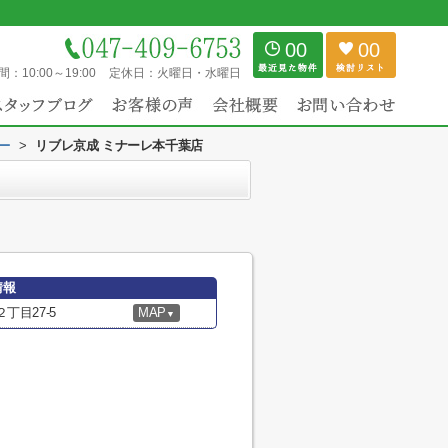
00
00
間：
10:00～19:00
定休日：
火曜日・水曜日
ー
>
リブレ京成 ミナーレ本千葉店
情報
丁目27-5
MAP
▼