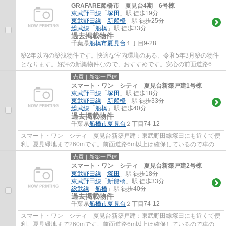
GRAFARE船橋市 夏見台4期 6号棟
東武野田線
「
塚田
」駅 徒歩19分
東武野田線
「
新船橋
」駅 徒歩25分
総武線
「
船橋
」駅 徒歩33分
過去掲載物件
千葉県
船橋市
夏見台
１丁目9-28
築2年以内の築浅物件です。快適な室内環境のある、令和5年3月築の物件
となります。好評の新築物件なので、おすすめです。安心の前面道路6m
以上の条件を備えております。お客様によって...
売買｜新築一戸建
スマート・ワン シティ 夏見台新築戸建1号棟
東武野田線
「
塚田
」駅 徒歩18分
東武野田線
「
新船橋
」駅 徒歩33分
総武線
「
船橋
」駅 徒歩40分
過去掲載物件
千葉県
船橋市
夏見台
２丁目74-12
スマート・ワン シティ 夏見台新築戸建：東武野田線塚田にも近くて便
利。夏見緑地まで260mです。前面道路6m以上は確保しているので車の出
し入れもラクラクです。初めてのマイホーム...
売買｜新築一戸建
スマート・ワン シティ 夏見台新築戸建2号棟
東武野田線
「
塚田
」駅 徒歩18分
東武野田線
「
新船橋
」駅 徒歩33分
総武線
「
船橋
」駅 徒歩40分
過去掲載物件
千葉県
船橋市
夏見台
２丁目74-12
スマート・ワン シティ 夏見台新築戸建：東武野田線塚田にも近くて便
利。夏見緑地まで260mです。前面道路6m以上は確保しているので車の出