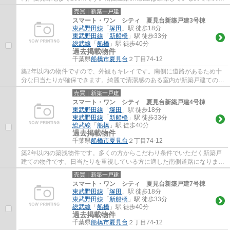
し入れもラクラクです。初めてのマイホーム...
売買｜新築一戸建
スマート・ワン シティ 夏見台新築戸建3号棟
東武野田線
「
塚田
」駅 徒歩18分
東武野田線
「
新船橋
」駅 徒歩33分
総武線
「
船橋
」駅 徒歩40分
過去掲載物件
千葉県
船橋市
夏見台
２丁目74-12
築2年以内の物件ですので、外観もキレイです。南側に道路があるため十
分な日当たりが確保できます。綺麗で清潔感のある室内が新築戸建ての特
徴です。船橋市についてお問い合わせいただ...
売買｜新築一戸建
スマート・ワン シティ 夏見台新築戸建4号棟
東武野田線
「
塚田
」駅 徒歩18分
東武野田線
「
新船橋
」駅 徒歩33分
総武線
「
船橋
」駅 徒歩40分
過去掲載物件
千葉県
船橋市
夏見台
２丁目74-12
築2年以内の築浅物件です。多くの方からこだわり条件でいただく新築戸
建ての物件です。日当たりを重視している方に適した南側道路になりま
す。当社スタッフが不動産の購入をサポートさ...
売買｜新築一戸建
スマート・ワン シティ 夏見台新築戸建7号棟
東武野田線
「
塚田
」駅 徒歩18分
東武野田線
「
新船橋
」駅 徒歩33分
総武線
「
船橋
」駅 徒歩40分
過去掲載物件
千葉県
船橋市
夏見台
２丁目74-12