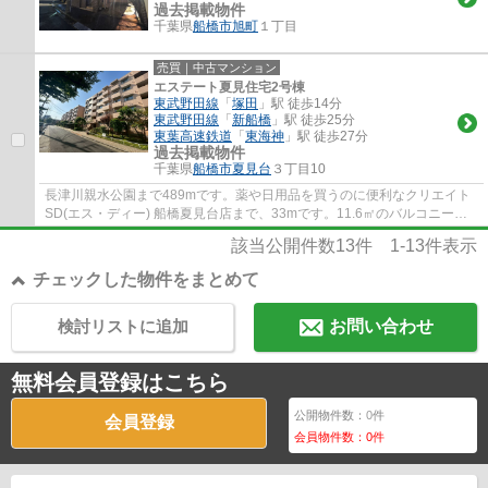
過去掲載物件
千葉県
船橋市
旭町
１丁目
売買｜中古マンション
エステート夏見住宅2号棟
東武野田線
「
塚田
」駅 徒歩14分
東武野田線
「
新船橋
」駅 徒歩25分
東葉高速鉄道
「
東海神
」駅 徒歩27分
過去掲載物件
千葉県
船橋市
夏見台
３丁目10
長津川親水公園まで489mです。薬や日用品を買うのに便利なクリエイト
SD(エス・ディー) 船橋夏見台店まで、33mです。11.6㎡のバルコニー付
き物件です。お気に入りの中古マンションで満...
該当公開件数
13
件
1-13
件表示
チェックした物件をまとめて
検討リストに追加
お問い合わせ
無料会員登録はこちら
公開物件数：
0
件
会員登録
会員物件数：
0
件