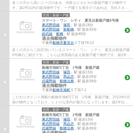
多くの方から高いニーズのある、内装もピカピカの新築戸建ての物件で
す。築2年以内の築浅物件です。一戸建てを探すのであれば、当社スタッ
フがお手伝いいたします。船橋市の東武野田線...
売買｜新築一戸建
スマート・ワン シティ 夏見台新築戸建8号棟
東武野田線
「
塚田
」駅 徒歩18分
東武野田線
「
新船橋
」駅 徒歩33分
総武線
「
船橋
」駅 徒歩40分
過去掲載物件
千葉県
船橋市
夏見台
２丁目74-12
多くの方からご好評頂いているスマート・ワン シティ 夏見台新築戸建
8号棟のご紹介です。こちらは清潔感のある新築戸建て物件です。築2年以
内の築浅物件です。船橋市についてお問い...
売買｜新築一戸建
船橋市旭町5丁目 1号棟 新築戸建
東武野田線
「
塚田
」駅 徒歩13分
東武野田線
「
馬込沢
」駅 徒歩26分
武蔵野線
「
船橋法典
」駅 徒歩39分
過去掲載物件
千葉県
船橋市
旭町
５丁目7-1
こだわりポイント満載の船橋市旭町5丁目 1号棟 新築戸建。2023年5月
築の物件となっており、レトロな室内が魅力となっています。築2年以内
の物件ですので、外観もキレイです。道路が...
売買｜新築一戸建
船橋市旭町5丁目 2号棟 新築戸建
東武野田線
「
塚田
」駅 徒歩13分
東武野田線
「
馬込沢
」駅 徒歩26分
武蔵野線
「
船橋法典
」駅 徒歩39分
過去掲載物件