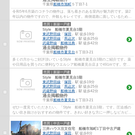
千葉県
船橋市
旭町
５丁目7-1
令和5年6月築のコチラの物件は、落ち着きのある室内が魅力的です。築2
年以内の物件ですので、外観もキレイです。南側道路に面しているため、
日当たりを確保する事が出来ます。駅まで徒...
売買｜新築一戸建
Style 船橋市夏見台3期
東武野田線
「
塚田
」駅 徒歩19分
東武野田線
「
馬込沢
」駅 徒歩25分
武蔵野線
「
船橋法典
」駅 徒歩42分
過去掲載物件
千葉県
船橋市
夏見台
６丁目3-21
多くの方からご好評頂いているStyle 船橋市夏見台3期のご紹介です。薬
や日用品を買うのに便利なウエルシア船橋夏見台店まで491mです。空間
を有効的に使え、高さが映える吹抜けのある...
売買｜新築一戸建
Style 船橋市夏見台3期
東武野田線
「
塚田
」駅 徒歩19分
東武野田線
「
馬込沢
」駅 徒歩25分
武蔵野線
「
船橋法典
」駅 徒歩42分
過去掲載物件
千葉県
船橋市
夏見台
６丁目3-21
ぜひ一度見ていただきたい、「Style 船橋市夏見台3期」です。圧迫感の
ない吹き抜けがおすすめの物件です。きれい好きな方に一押しなピカピカ
の新築物件です。こちらの物件は令和5年2...
売買｜中古一戸建
三井ハウス注文住宅 船橋市旭町1丁目中古戸建
東武野田線
「
塚田
」駅 徒歩8分