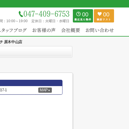
00
00
間：
10:00～19:00
定休日：
火曜日・水曜日
チ 原木中山店
7-1
MAP
▼