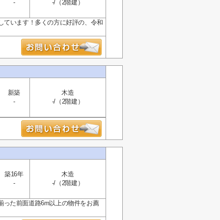
-
-/（2階建）
しています！多くの方に好評の、令和
新築
木造
-
-/（2階建）
築16年
木造
-
-/（2階建）
揃った前面道路6m以上の物件をお薦