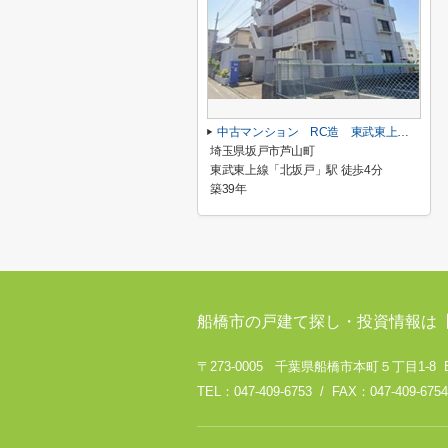
中古マンション RC造 東武東上線「北坂戸」駅 徒歩４分
埼玉県坂戸市芦山町
東武東上線「北坂戸」駅 徒歩4分
築39年
船橋市の戸建て探し・投資情報は
〒273-0005 千葉県船橋市本町５丁目1-8 
TEL：047-409-6753 / FAX：047-409-6754