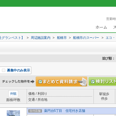
営業時
社グランベスト】
>
周辺施設案内
>
船橋市
>
船橋市のスーパー
>
エコ・
並び順：
募集中のみ表示
外観
価格 / 利回り
駅徒歩
停歩
交通 / 所在地
面積/坪数
薬円台5丁目 住宅付き店舗
住付店舗