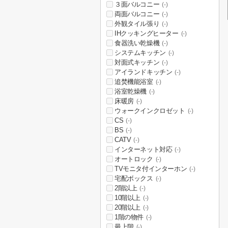
３面バルコニー
(-)
両面バルコニー
(-)
外観タイル張り
(-)
IHクッキングヒーター
(-)
食器洗い乾燥機
(-)
システムキッチン
(-)
対面式キッチン
(-)
アイランドキッチン
(-)
追焚機能浴室
(-)
浴室乾燥機
(-)
床暖房
(-)
ウォークインクロゼット
(-)
CS
(-)
BS
(-)
CATV
(-)
インターネット対応
(-)
オートロック
(-)
TVモニタ付インターホン
(-)
宅配ボックス
(-)
2階以上
(-)
10階以上
(-)
20階以上
(-)
1階の物件
(-)
最上階
(-)