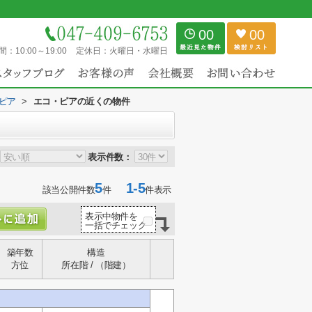
00
00
間：
10:00～19:00
定休日：
火曜日・水曜日
ピア
>
エコ・ピアの近くの物件
表示件数：
5
1-5
該当公開件数
件
件表示
表示中物件を
一括でチェック
築年数
構造
方位
所在階 / （階建）