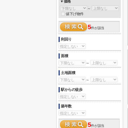
▼価格
～
値下げ物件
5
件が該当
利回り
面積
～
土地面積
～
駅からの徒歩
築年数
5
件が該当