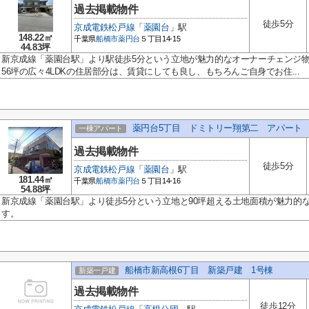
過去掲載物件
徒歩5分
京成電鉄松戸線
「
薬園台
」駅
148.22㎡
千葉県
船橋市
薬円台
５丁目14-15
44.83坪
新京成線「薬園台駅」より駅徒歩5分という立地が魅力的なオーナーチェンジ物
56坪の広々4LDKの住居部分は、賃貸にしても良し、もちろんご自身でお住...
薬円台5丁目 ドミトリー翔第二 アパート
一棟アパート
過去掲載物件
徒歩5分
京成電鉄松戸線
「
薬園台
」駅
181.44㎡
千葉県
船橋市
薬円台
５丁目14-16
54.88坪
新京成線「薬園台駅」より徒歩5分という立地と90坪超える土地面積が魅力的
す。
船橋市新高根6丁目 新築戸建 1号棟
新築一戸建
過去掲載物件
徒歩12分