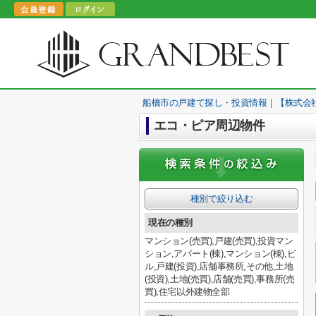
船橋市の戸建て探し・投資情報｜【株式会
エコ・ピア周辺物件
種別で絞り込む
現在の種別
マンション(売買),戸建(売買),投資マン
ション,アパート(棟),マンション(棟),ビ
ル,戸建(投資),店舗事務所,その他,土地
(投資),土地(売買),店舗(売買),事務所(売
買),住宅以外建物全部