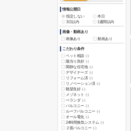
情報公開日
指定しない
本日
3日以内
1週間以内
画像・動画あり
画像あり
動画あり
こだわり条件
ペット相談
(-)
陽当り良好
(-)
閑静な住宅地
(-)
デザイナーズ
(-)
リフォーム済
(-)
リノベーション済
(-)
眺望良好
(-)
メゾネット
(-)
ベランダ
(-)
バルコニー
(-)
ルーフバルコニー
(-)
オール電化
(-)
24時間換気システム
(-)
２面バルコニー
(-)