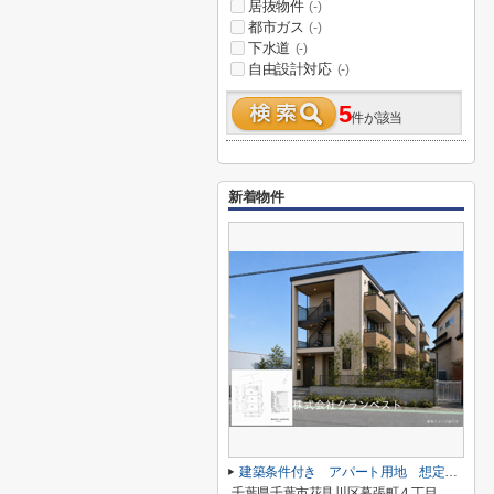
居抜物件
(-)
都市ガス
(-)
下水道
(-)
自由設計対応
(-)
5
件が該当
新着物件
建築条件付き アパート用地 想定利回り6.3％
千葉県千葉市花見川区幕張町４丁目