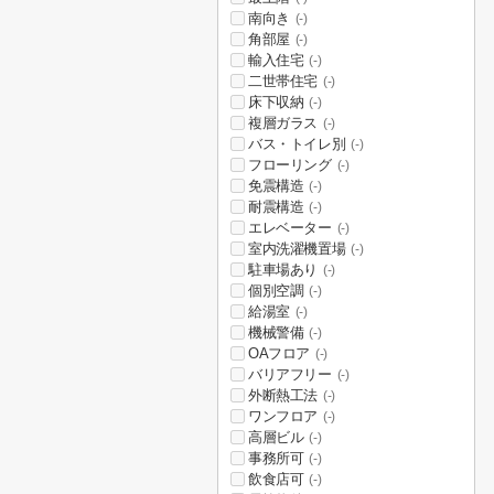
南向き
(-)
角部屋
(-)
輸入住宅
(-)
二世帯住宅
(-)
床下収納
(-)
複層ガラス
(-)
バス・トイレ別
(-)
フローリング
(-)
免震構造
(-)
耐震構造
(-)
エレベーター
(-)
室内洗濯機置場
(-)
駐車場あり
(-)
個別空調
(-)
給湯室
(-)
機械警備
(-)
OAフロア
(-)
バリアフリー
(-)
外断熱工法
(-)
ワンフロア
(-)
高層ビル
(-)
事務所可
(-)
飲食店可
(-)