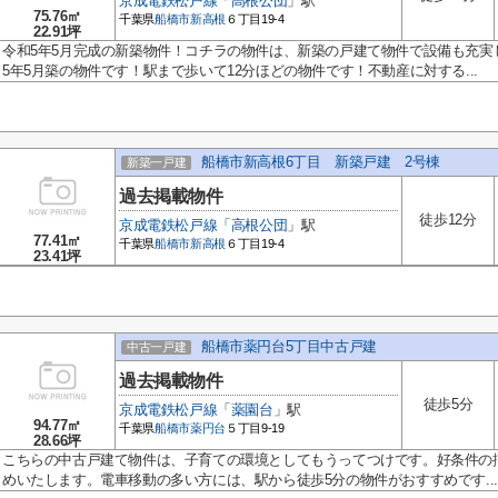
京成電鉄松戸線
「
高根公団
」駅
75.76㎡
千葉県
船橋市
新高根
６丁目19-4
22.91坪
令和5年5月完成の新築物件！コチラの物件は、新築の戸建て物件で設備も充実
5年5月築の物件です！駅まで歩いて12分ほどの物件です！不動産に対する...
船橋市新高根6丁目 新築戸建 2号棟
新築一戸建
過去掲載物件
徒歩12分
京成電鉄松戸線
「
高根公団
」駅
77.41㎡
千葉県
船橋市
新高根
６丁目19-4
23.41坪
船橋市薬円台5丁目中古戸建
中古一戸建
過去掲載物件
徒歩5分
京成電鉄松戸線
「
薬園台
」駅
94.77㎡
千葉県
船橋市
薬円台
５丁目9-19
28.66坪
こちらの中古戸建て物件は、子育ての環境としてもうってつけです。好条件の
めいたします。電車移動の多い方には、駅から徒歩5分の物件がおすすめです...