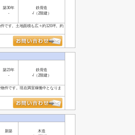
築30年
鉄骨造
-
-/（2階建）
件です。土地面積も広々約120坪。約
築23年
鉄骨造
-
-/（2階建）
な物件です。現在満室稼働中となりま
新築
木造