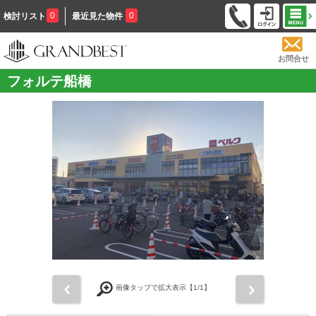
0
0
検討リスト
最近見た物件
お問合せ
フォルテ船橋
前
次
画像タップで拡大表示【
1
/1】