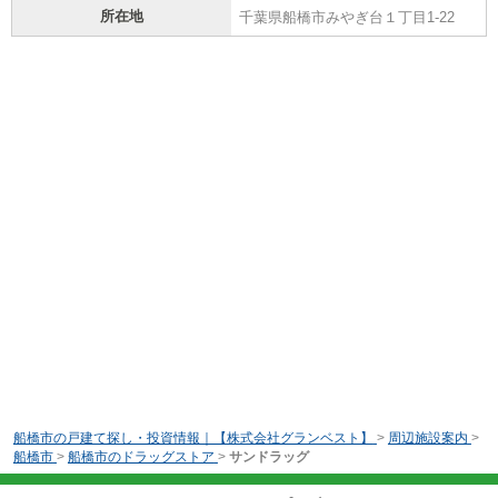
所在地
千葉県船橋市みやぎ台１丁目1-22
船橋市の戸建て探し・投資情報｜【株式会社グランベスト】
>
周辺施設案内
>
船橋市
>
船橋市のドラッグストア
>
サンドラッグ