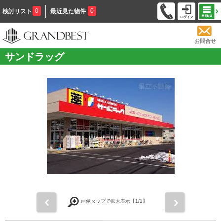
0
0
検討リスト
最近見た物件
お問合せ
サンドラッグ
前
次
画像タップで拡大表示【
1
/1】