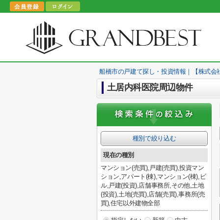
船橋市の戸建て探し・投資情報｜【株式会
土居内科医院周辺物件
種別で絞り込む
現在の種別
マンション(売買),戸建(売買),投資マン
ション,アパート(棟),マンション(棟),ビ
ル,戸建(投資),店舗事務所,その他,土地
(投資),土地(売買),店舗(売買),事務所(売
買),住宅以外建物全部