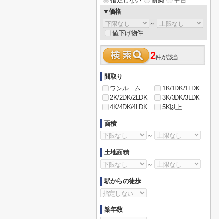
指定しない
新築
中古
▼価格
～
値下げ物件
2
件が該当
間取り
ワンルーム
1K/1DK/1LDK
2K/2DK/2LDK
3K/3DK/3LDK
4K/4DK/4LDK
5K以上
面積
～
土地面積
～
駅からの徒歩
築年数