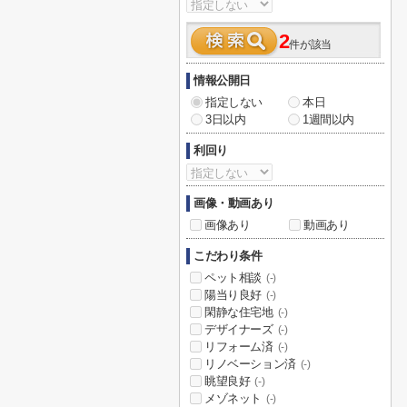
2
件が該当
情報公開日
指定しない
本日
3日以内
1週間以内
利回り
画像・動画あり
画像あり
動画あり
こだわり条件
ペット相談
(-)
陽当り良好
(-)
閑静な住宅地
(-)
デザイナーズ
(-)
リフォーム済
(-)
リノベーション済
(-)
眺望良好
(-)
メゾネット
(-)