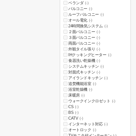
ベランダ
(-)
バルコニー
(-)
ルーフバルコニー
(-)
オール電化
(-)
24時間換気システム
(-)
２面バルコニー
(-)
３面バルコニー
(-)
両面バルコニー
(-)
外観タイル張り
(-)
IHクッキングヒーター
(-)
食器洗い乾燥機
(-)
システムキッチン
(-)
対面式キッチン
(-)
アイランドキッチン
(-)
追焚機能浴室
(-)
浴室乾燥機
(-)
床暖房
(-)
ウォークインクロゼット
(-)
CS
(-)
BS
(-)
CATV
(-)
インターネット対応
(-)
オートロック
(-)
TVモニタ付インターホン
(-)