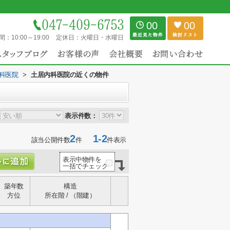
00
00
間：
10:00～19:00
定休日：
火曜日・水曜日
科医院
>
土居内科医院の近くの物件
表示件数：
2
1-2
該当公開件数
件
件表示
表示中物件を
一括でチェック
築年数
構造
方位
所在階 / （階建）