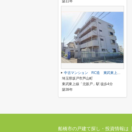
築11年
中古マンション RC造 東武東上線「北坂戸」駅 徒歩４分
埼玉県坂戸市芦山町
東武東上線「北坂戸」駅 徒歩4分
築39年
船橋市の戸建て探し・投資情報は