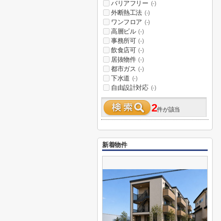
バリアフリー
(-)
外断熱工法
(-)
ワンフロア
(-)
高層ビル
(-)
事務所可
(-)
飲食店可
(-)
居抜物件
(-)
都市ガス
(-)
下水道
(-)
自由設計対応
(-)
2
件が該当
新着物件