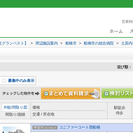
営業時
社グランベスト】
>
周辺施設案内
>
船橋市
>
船橋市の総合病院
>
土居内
並び順：
募集中のみ表示
外観
/
間取り図
価格
駅徒歩
停歩
交通 / 所在地
間取り/面積
コニファーコート西船橋
中古マンション