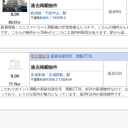
過去掲載物件
徒歩9分
総武線
「
下総中山
」駅
3LDK
千葉県
船橋市
二子町
575-2
80.57㎡
新着情報：コニファーコート西船橋の空室情報ならコチラ。こちらの物件からロ
です。こちらの物件から334mのところに土居内科医院があります。駅から徒...
新築分譲住宅 西船2丁目
新築一戸建
過去掲載物件
徒歩11分
京成本線
「
京成西船
」駅
3LDK
千葉県
船橋市
西船
２丁目16-24
77.76㎡
こだわりポイント満載の新築分譲住宅 西船2丁目。好評の新築物件なので、おす
っており、レトロな室内が魅力となっています。築2年以内の築浅物件です...