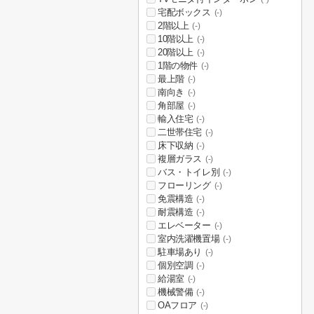
宅配ボックス
(-)
2階以上
(-)
10階以上
(-)
20階以上
(-)
1階の物件
(-)
最上階
(-)
南向き
(-)
角部屋
(-)
輸入住宅
(-)
二世帯住宅
(-)
床下収納
(-)
複層ガラス
(-)
バス・トイレ別
(-)
フローリング
(-)
免震構造
(-)
耐震構造
(-)
エレベーター
(-)
室内洗濯機置場
(-)
駐車場あり
(-)
個別空調
(-)
給湯室
(-)
機械警備
(-)
OAフロア
(-)