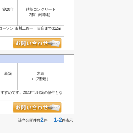
築20年
鉄筋コンクリート
-
2階/（6階建）
ーソン 市川二俣一丁目店まで312m
新築
木造
-
-/（2階建）
すめです。2023年3月築の物件とな
2
1-2
該当公開件数
件
件表示