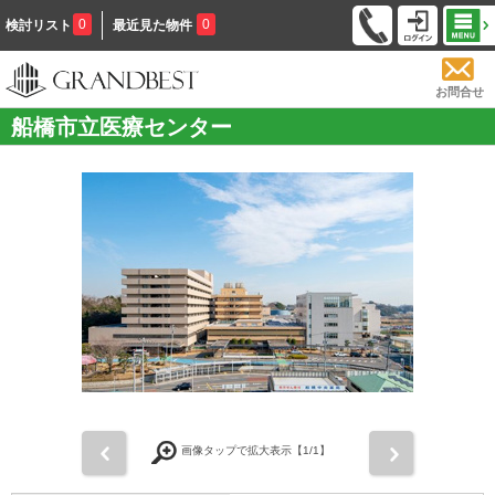
0
0
検討リスト
最近見た物件
お問合せ
船橋市立医療センター
前
次
画像タップで拡大表示【
1
/1】