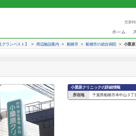
営業時
社グランベスト】
>
周辺施設案内
>
船橋市
>
船橋市の総合病院
>
小栗原
小栗原クリニックの詳細情報
所在地
千葉県船橋市本中山３丁目8