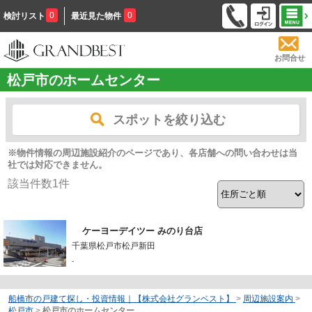
0
0
検討リスト
最近見た物件
お問合せ
松戸市のホームセンター
スポットを絞り込む
※物件情報の周辺施設紹介のページであり、各店舗への問い合わせは当
社では対応できません。
該当件数
1
件
ケーヨーデイツー みのり台店
千葉県松戸市松戸新田
-
船橋市の戸建て探し・投資情報｜【株式会社グランベスト】
>
周辺施設案内
>
松戸市
>
松戸市のホームセンター