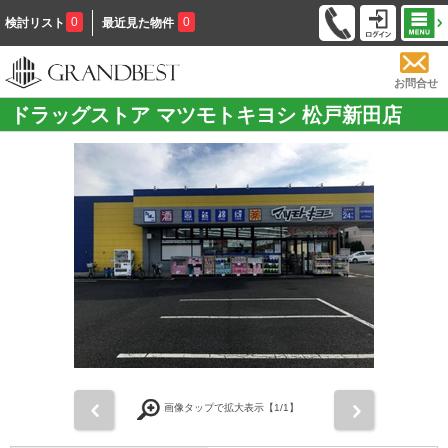
0
0
検討リスト
最近見た物件
お問合せ
ドラッグストア マツモトキヨシ 松戸新田店
前
次
画像タップで拡大表示【
1
/1】