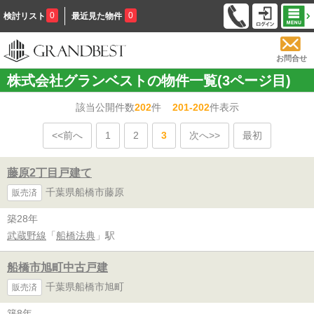
0
0
検討リスト
最近見た物件
お問合せ
株式会社グランベストの物件一覧(3ページ目)
該当公開件数
202
件
201-202
件表示
<<前へ
1
2
3
次へ>>
最初
藤原2丁目戸建て
千葉県船橋市藤原
販売済
築28年
武蔵野線
「
船橋法典
」駅
船橋市旭町中古戸建
千葉県船橋市旭町
販売済
築8年