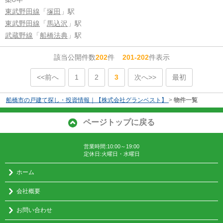
東武野田線
「
塚田
」駅
東武野田線
「
馬込沢
」駅
武蔵野線
「
船橋法典
」駅
該当公開件数
202
件
201-202
件表示
<<前へ
1
2
3
次へ>>
最初
船橋市の戸建て探し・投資情報｜【株式会社グランベスト】
>
物件一覧
ページトップに戻る
営業時間:10:00～19:00
定休日:火曜日・水曜日
ホーム
会社概要
お問い合わせ