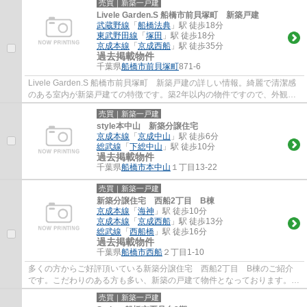
売買｜新築一戸建
Livele Garden.S 船橋市前貝塚町 新築戸建
武蔵野線
「
船橋法典
」駅 徒歩18分
東武野田線
「
塚田
」駅 徒歩18分
京成本線
「
京成西船
」駅 徒歩35分
過去掲載物件
千葉県
船橋市
前貝塚町
871-6
Livele Garden.S 船橋市前貝塚町 新築戸建の詳しい情報。綺麗で清潔感
のある室内が新築戸建ての特徴です。築2年以内の物件ですので、外観も
キレイです。武蔵野線船橋法典近くは過ごし...
売買｜新築一戸建
style本中山 新築分譲住宅
京成本線
「
京成中山
」駅 徒歩6分
総武線
「
下総中山
」駅 徒歩10分
過去掲載物件
千葉県
船橋市
本中山
１丁目13-22
売買｜新築一戸建
新築分譲住宅 西船2丁目 B棟
京成本線
「
海神
」駅 徒歩10分
京成本線
「
京成西船
」駅 徒歩13分
総武線
「
西船橋
」駅 徒歩16分
過去掲載物件
千葉県
船橋市
西船
２丁目1-10
多くの方からご好評頂いている新築分譲住宅 西船2丁目 B棟のご紹介
です。こだわりのある方も多い、新築の戸建て物件となっております。駅
から徒歩10分圏内の物件です。きれい好きな...
売買｜新築一戸建