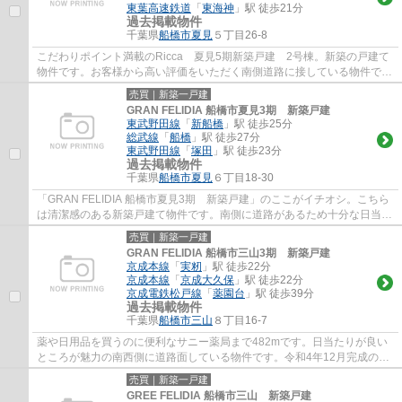
東葉高速鉄道
「
東海神
」駅 徒歩21分
過去掲載物件
千葉県
船橋市
夏見
５丁目26-8
こだわりポイント満載のRicca 夏見5期新築戸建 2号棟。新築の戸建て
物件です。お客様から高い評価をいただく南側道路に接している物件で
す。一戸建ての情報だけではなく、地域環境も...
売買｜新築一戸建
GRAN FELIDIA 船橋市夏見3期 新築戸建
東武野田線
「
新船橋
」駅 徒歩25分
総武線
「
船橋
」駅 徒歩27分
東武野田線
「
塚田
」駅 徒歩23分
過去掲載物件
千葉県
船橋市
夏見
６丁目18-30
「GRAN FELIDIA 船橋市夏見3期 新築戸建」のここがイチオシ。こちら
は清潔感のある新築戸建て物件です。南側に道路があるため十分な日当た
りが確保できます。きれい好きな方に一押し...
売買｜新築一戸建
GRAN FELIDIA 船橋市三山3期 新築戸建
京成本線
「
実籾
」駅 徒歩22分
京成本線
「
京成大久保
」駅 徒歩22分
京成電鉄松戸線
「
薬園台
」駅 徒歩39分
過去掲載物件
千葉県
船橋市
三山
８丁目16-7
薬や日用品を買うのに便利なサニー薬局まで482mです。日当たりが良い
ところが魅力の南西側に道路面している物件です。令和4年12月完成の新
築物件。綺麗で清潔感のある室内が新築戸建て...
売買｜新築一戸建
GREE FELIDIA 船橋市三山 新築戸建