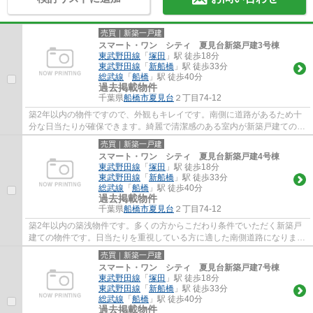
売買｜新築一戸建
スマート・ワン シティ 夏見台新築戸建3号棟
東武野田線
「
塚田
」駅 徒歩18分
東武野田線
「
新船橋
」駅 徒歩33分
総武線
「
船橋
」駅 徒歩40分
過去掲載物件
千葉県
船橋市
夏見台
２丁目74-12
築2年以内の物件ですので、外観もキレイです。南側に道路があるため十
分な日当たりが確保できます。綺麗で清潔感のある室内が新築戸建ての特
徴です。船橋市についてお問い合わせいただ...
売買｜新築一戸建
スマート・ワン シティ 夏見台新築戸建4号棟
東武野田線
「
塚田
」駅 徒歩18分
東武野田線
「
新船橋
」駅 徒歩33分
総武線
「
船橋
」駅 徒歩40分
過去掲載物件
千葉県
船橋市
夏見台
２丁目74-12
築2年以内の築浅物件です。多くの方からこだわり条件でいただく新築戸
建ての物件です。日当たりを重視している方に適した南側道路になりま
す。当社スタッフが不動産の購入をサポートさ...
売買｜新築一戸建
スマート・ワン シティ 夏見台新築戸建7号棟
東武野田線
「
塚田
」駅 徒歩18分
東武野田線
「
新船橋
」駅 徒歩33分
総武線
「
船橋
」駅 徒歩40分
過去掲載物件