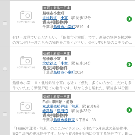
いニーズのある、内装もピカピカの新築戸建...
売買｜新築一戸建
船橋市小室町
北総鉄道
「
小室
」駅 徒歩13分
過去掲載物件
千葉県
船橋市
小室町
2819－4
ぜひ一度見ていただきたい、「船橋市小室町」です。新築の物件を検討中
の方はぜひ一度こちらの物件をご覧ください。令和5年6月築のコチラの物
件は、落ち着きのある室内が魅力的です。...
売買｜新築一戸建
船橋市小室 Ⅱ
北総鉄道
「
小室
」駅 徒歩14分
過去掲載物件
千葉県
船橋市
小室町
2624
船橋市小室 Ⅱ：北総鉄道小室にも近くて便利。多くの方からこだわり条
件でいただく新築戸建ての物件です。駅から少し離れた、駅徒歩14分圏内
の物件です。築2年以内の物件ですので、外...
売買｜新築一戸建
Fujiie津田沼・前原
京成電鉄松戸線
「
前原
」駅 徒歩6分
総武線
「
津田沼
」駅 徒歩23分
過去掲載物件
千葉県
船橋市
前原東
５丁目4－38
「Fujiie津田沼・前原」のここがイチオシ。令和5年5月完成の新築物件。
築2年以内の築浅物件です。駅から徒歩6分圏内に位置する物件です。船橋