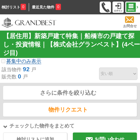
0
0
検討リスト
最近見た物件
お問合せ
【居住用】新築戸建て特集｜船橋市の戸建て探
し・投資情報｜【株式会社グランベスト】(4ペー
ジ目)
募集中のみ表示
92
該当物件
戸
0
販売数
戸
さらに条件を絞り込む
物件リクエスト
チェックした物件をまとめて
検討リストに追加
お問い合わせ