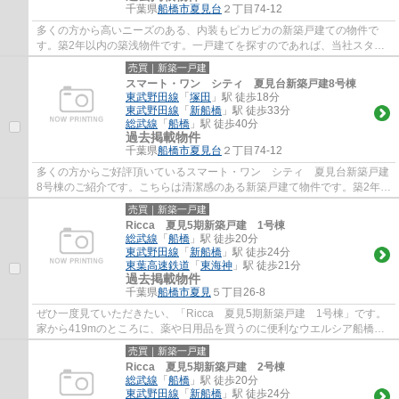
千葉県
船橋市
夏見台
２丁目74-12
多くの方から高いニーズのある、内装もピカピカの新築戸建ての物件で
す。築2年以内の築浅物件です。一戸建てを探すのであれば、当社スタッ
フがお手伝いいたします。船橋市の東武野田線...
売買｜新築一戸建
スマート・ワン シティ 夏見台新築戸建8号棟
東武野田線
「
塚田
」駅 徒歩18分
東武野田線
「
新船橋
」駅 徒歩33分
総武線
「
船橋
」駅 徒歩40分
過去掲載物件
千葉県
船橋市
夏見台
２丁目74-12
多くの方からご好評頂いているスマート・ワン シティ 夏見台新築戸建
8号棟のご紹介です。こちらは清潔感のある新築戸建て物件です。築2年以
内の築浅物件です。船橋市についてお問い...
売買｜新築一戸建
Ricca 夏見5期新築戸建 1号棟
総武線
「
船橋
」駅 徒歩20分
東武野田線
「
新船橋
」駅 徒歩24分
東葉高速鉄道
「
東海神
」駅 徒歩21分
過去掲載物件
千葉県
船橋市
夏見
５丁目26-8
ぜひ一度見ていただきたい、「Ricca 夏見5期新築戸建 1号棟」です。
家から419mのところに、薬や日用品を買うのに便利なウエルシア船橋夏
見1丁目店があります。前面道路6m以上は確保...
売買｜新築一戸建
Ricca 夏見5期新築戸建 2号棟
総武線
「
船橋
」駅 徒歩20分
東武野田線
「
新船橋
」駅 徒歩24分