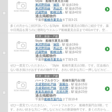
Style 船橋市夏見台3期
東武野田線
「
塚田
」駅 徒歩19分
東武野田線
「
馬込沢
」駅 徒歩25分
武蔵野線
「
船橋法典
」駅 徒歩42分
過去掲載物件
千葉県
船橋市
夏見台
６丁目3-21
多くの方からご好評頂いているStyle 船橋市夏見台3期のご紹介です。薬
や日用品を買うのに便利なウエルシア船橋夏見台店まで491mです。空間
を有効的に使え、高さが映える吹抜けのある...
売買｜新築一戸建
Style 船橋市夏見台3期
東武野田線
「
塚田
」駅 徒歩19分
東武野田線
「
馬込沢
」駅 徒歩25分
武蔵野線
「
船橋法典
」駅 徒歩42分
過去掲載物件
千葉県
船橋市
夏見台
６丁目3-21
ぜひ一度見ていただきたい、「Style 船橋市夏見台3期」です。圧迫感の
ない吹き抜けがおすすめの物件です。きれい好きな方に一押しなピカピカ
の新築物件です。こちらの物件は令和5年2...
売買｜新築一戸建
ハートフルタウン 船橋市薬円台3期
京成電鉄松戸線
「
薬園台
」駅 徒歩15分
京成電鉄松戸線
「
習志野
」駅 徒歩12分
東葉高速鉄道
「
北習志野
」駅 徒歩23分
過去掲載物件
千葉県
船橋市
薬円台
２丁目10-8
ぜひ一度見ていただきたい、「ハートフルタウン 船橋市薬円台3期」で
す。きれい好きな方に一押しなピカピカの新築物件です。多くの方から高