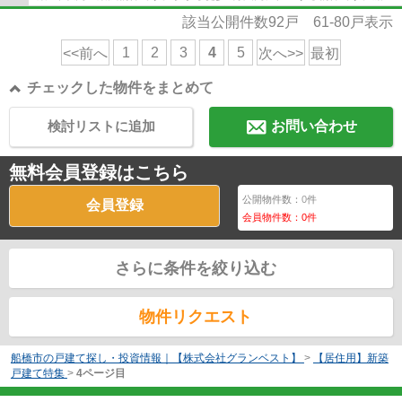
市エリアや新京成電鉄前原付近で、お客様...
該当公開件数
92
戸
61-80
戸表示
1
2
3
4
5
<<前へ
次へ>>
最初
チェックした物件をまとめて
検討リストに追加
お問い合わせ
無料会員登録はこちら
公開物件数：
0
件
会員登録
会員物件数：
0
件
さらに条件を絞り込む
物件リクエスト
船橋市の戸建て探し・投資情報｜【株式会社グランベスト】
>
【居住用】新築
戸建て特集
>
4ページ目