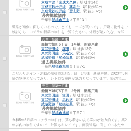
京成本線
「
京成大久保
」駅 徒歩24分
京成電鉄松戸線
「
薬園台
」駅 徒歩31分
京成電鉄松戸線
「
習志野
」駅 徒歩32分
過去掲載物件
千葉県
船橋市
三山
３丁目13-1
道路が南側に面しているので、とてもニーズが高いです。戸建て物件をご
検討なら、コチラの新築の物件をご覧ください。外観が魅力的な、令和5
年2月築の物件となっています。好評の新築...
売買｜新築一戸建
船橋市旭町5丁目 1号棟 新築戸建
東武野田線
「
塚田
」駅 徒歩13分
東武野田線
「
馬込沢
」駅 徒歩26分
武蔵野線
「
船橋法典
」駅 徒歩39分
過去掲載物件
千葉県
船橋市
旭町
５丁目7-1
こだわりポイント満載の船橋市旭町5丁目 1号棟 新築戸建。2023年5月
築の物件となっており、レトロな室内が魅力となっています。築2年以内
の物件ですので、外観もキレイです。道路が...
売買｜新築一戸建
船橋市旭町5丁目 2号棟 新築戸建
東武野田線
「
塚田
」駅 徒歩13分
東武野田線
「
馬込沢
」駅 徒歩26分
武蔵野線
「
船橋法典
」駅 徒歩39分
過去掲載物件
千葉県
船橋市
旭町
５丁目7-1
令和5年6月築のコチラの物件は、落ち着きのある室内が魅力的です。築2
年以内の物件ですので、外観もキレイです。南側道路に面しているため、
日当たりを確保する事が出来ます。駅まで徒...