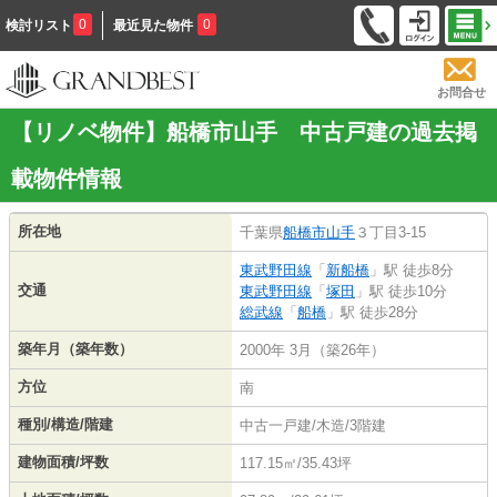
0
0
検討リスト
最近見た物件
お問合せ
【リノベ物件】船橋市山手 中古戸建の過去掲
載物件情報
所在地
千葉県
船橋市
山手
３丁目3-15
東武野田線
「
新船橋
」駅 徒歩8分
交通
東武野田線
「
塚田
」駅 徒歩10分
総武線
「
船橋
」駅 徒歩28分
築年月（築年数）
2000年 3月（築26年）
方位
南
種別/構造/階建
中古一戸建/木造/3階建
建物面積/坪数
117.15㎡/35.43坪