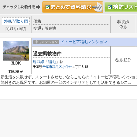
外観
/
間取り図
価格
駅徒歩
停歩
交通 / 所在地
間取り/面積
イトーピア稲毛マンション
中古マンション
過去掲載物件
徒歩12分
総武線
「
稲毛
」駅
3LDK
千葉県
千葉市稲毛区
小仲台
４丁目3-18
116.86㎡
新生活を失敗せず、スタートさせたいならこちらの「イトーピア稲毛マンショ
能付きのお風呂です。お部屋の一部のインテリアとしても活用できるシス...