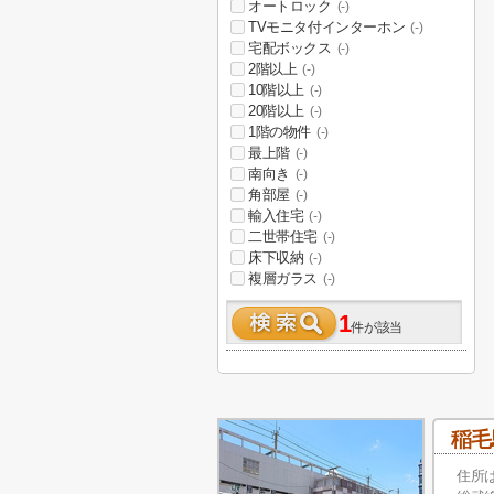
オートロック
(-)
TVモニタ付インターホン
(-)
宅配ボックス
(-)
2階以上
(-)
10階以上
(-)
20階以上
(-)
1階の物件
(-)
最上階
(-)
南向き
(-)
角部屋
(-)
輸入住宅
(-)
二世帯住宅
(-)
床下収納
(-)
複層ガラス
(-)
1
件が該当
稲毛
住所