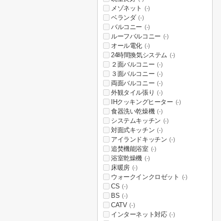
メゾネット
(-)
ベランダ
(-)
バルコニー
(-)
ルーフバルコニー
(-)
オール電化
(-)
24時間換気システム
(-)
２面バルコニー
(-)
３面バルコニー
(-)
両面バルコニー
(-)
外観タイル張り
(-)
IHクッキングヒーター
(-)
食器洗い乾燥機
(-)
システムキッチン
(-)
対面式キッチン
(-)
アイランドキッチン
(-)
追焚機能浴室
(-)
浴室乾燥機
(-)
床暖房
(-)
ウォークインクロゼット
(-)
CS
(-)
BS
(-)
CATV
(-)
インターネット対応
(-)