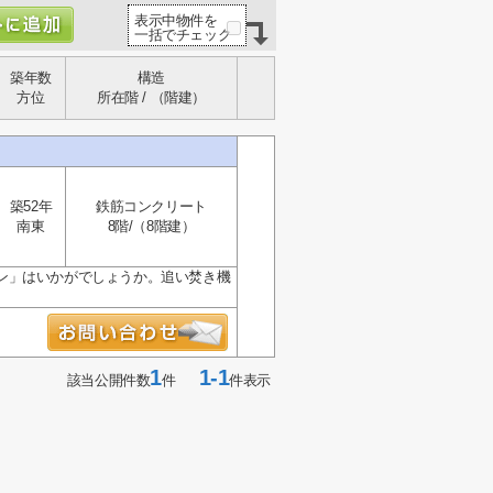
表示中物件を
一括でチェック
築年数
構造
方位
所在階 / （階建）
築52年
鉄筋コンクリート
南東
8階/（8階建）
ン」はいかがでしょうか。追い焚き機
1
1-1
該当公開件数
件
件表示