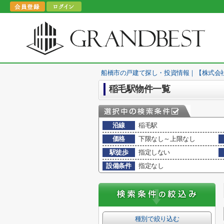
船橋市の戸建て探し・投資情報｜【株式会
稲毛駅物件一覧
沿線
稲毛駅
価格
下限なし～上限なし
駅徒歩
指定しない
設備条件
指定なし
種別で絞り込む