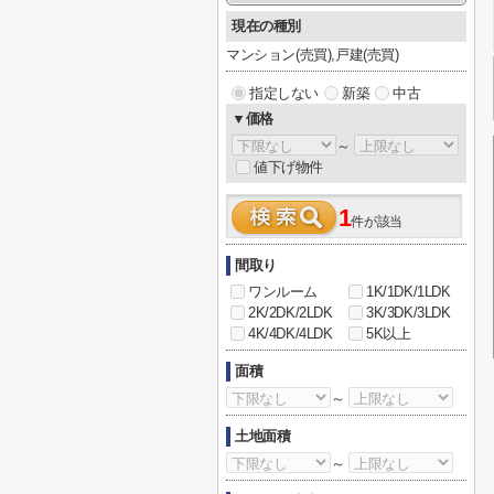
現在の種別
マンション(売買),戸建(売買)
指定しない
新築
中古
▼価格
～
値下げ物件
1
件が該当
間取り
ワンルーム
1K/1DK/1LDK
2K/2DK/2LDK
3K/3DK/3LDK
4K/4DK/4LDK
5K以上
面積
～
土地面積
～