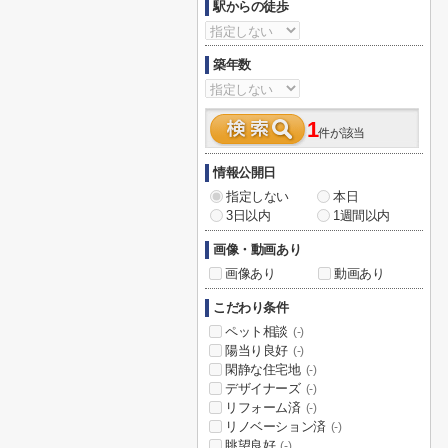
駅からの徒歩
築年数
1
件が該当
情報公開日
指定しない
本日
3日以内
1週間以内
画像・動画あり
画像あり
動画あり
こだわり条件
ペット相談
(-)
陽当り良好
(-)
閑静な住宅地
(-)
デザイナーズ
(-)
リフォーム済
(-)
リノベーション済
(-)
眺望良好
(-)