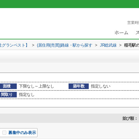
営業時
社グランベスト】
>
(居住用(売買))路線・駅から探す
>
JR総武線
>
稲毛駅
面積
下限なし～上限なし
築年数
指定しない
間取り
指定なし
並び順：
募集中のみ表示