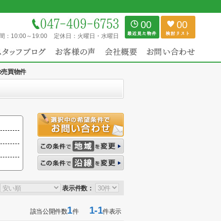
00
00
間：
10:00～19:00
定休日：
火曜日・水曜日
の売買物件
表示件数：
1
1-1
該当公開件数
件
件表示