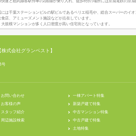
線快速と総武線各駅停車の2路線が乗り入れ、徒歩8分の場所には京成電鉄の京成
辺には千葉ステーションビルの駅ビルであるペリエ稲毛や、総合スーパーのイオ
飲食店、アミューズメント施設などが点在しています。
、大規模マンションが多く人口密度が高い住宅街となっています。
【株式会社グランベスト】
B号
お問い合わせ
一棟アパート特集
お客様の声
新築戸建て特集
スタッフ紹介
中古マンション特集
周辺施設検索
中古戸建て特集
土地特集