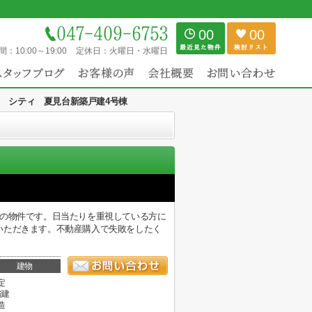
00
00
間：
10:00～19:00
定休日：
火曜日・水曜日
 シティ 夏見台新築戸建4号棟
ての物件です。日当たりを重視している方に
いただきます。不動産購入で失敗をしたく
建物
定
階建
造