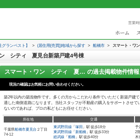
営業時
社グランベスト】
>
(居住用(売買))地域から探す
>
船橋市
>
スマート・ワン
ン シティ 夏見台新築戸建4号棟
スマート・ワン シティ 夏見台新築戸建4号棟
の過去掲載物件情報
現況の確認はお気軽にお問い合わせください。
築2年以内の築浅物件です。多くの方からこだわり条件でいただく新築戸建
適した南側道路になります。当社スタッフが不動産の購入をサポートさせて
ないのであれば、プロの私どもにお任せください。
所在地
交通
東武野田線
「
塚田
」駅 徒歩18分
予
千葉県
船橋市
夏見台
２丁目
東武野田線
「
新船橋
」駅 徒歩33分
2
74-12
総武線
「
船橋
」駅 徒歩40分
木