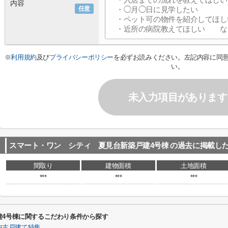
内容
任意
※
利用規約
及び
プライバシーポリシー
を必ずお読みください。左記内容に同
い。
未入力項目があります
スマート・ワン シティ 夏見台新築戸建4号棟
の過去に掲載し
間取り
建物面積
土地面積
***
***
***
建4号棟に関するこだわり条件から探す
中古戸建て特集