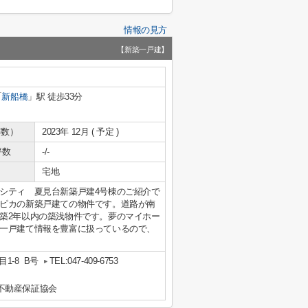
情報の見方
【新築一戸建】
「
新船橋
」駅 徒歩33分
年数）
2023年 12月 ( 予定 )
坪数
-/-
宅地
シティ 夏見台新築戸建4号棟のご紹介で
ピカの新築戸建ての物件です。道路が南
築2年以内の築浅物件です。夢のマイホー
一戸建て情報を豊富に扱っているので、
1-8 B号
TEL:047-409-6753
不動産保証協会