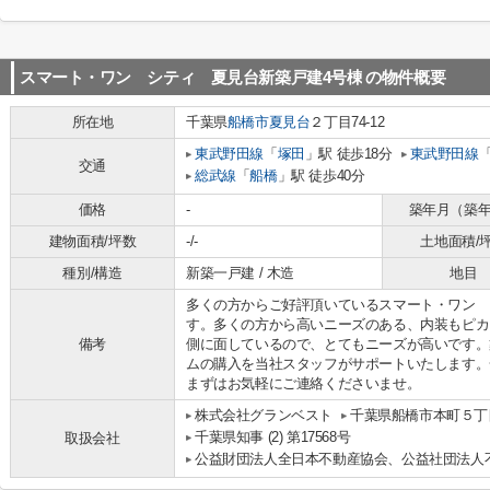
スマート・ワン シティ 夏見台新築戸建4号棟
の物件概要
所在地
千葉県
船橋市
夏見台
２丁目74-12
東武野田線
「
塚田
」駅 徒歩18分
東武野田線
交通
総武線
「
船橋
」駅 徒歩40分
価格
-
築年月（築
建物面積/坪数
-/-
土地面積/
種別/構造
新築一戸建 / 木造
地目
多くの方からご好評頂いているスマート・ワン 
す。多くの方から高いニーズのある、内装もピカ
備考
側に面しているので、とてもニーズが高いです。
ムの購入を当社スタッフがサポートいたします。
まずはお気軽にご連絡くださいませ。
株式会社グランベスト
千葉県船橋市本町５丁目
千葉県知事 (2) 第17568号
取扱会社
公益財団法人全日本不動産協会、公益社団法人