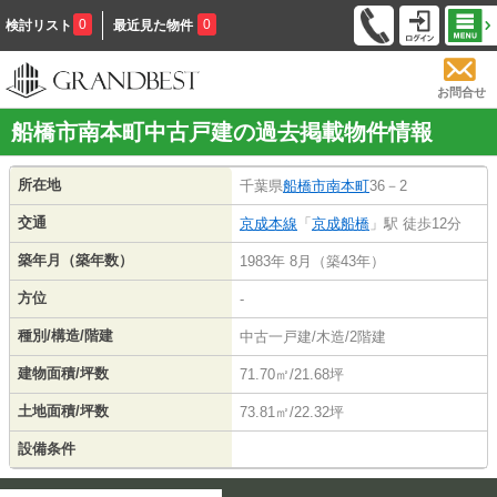
0
0
検討リスト
最近見た物件
お問合せ
船橋市南本町中古戸建の過去掲載物件情報
所在地
千葉県
船橋市
南本町
36－2
交通
京成本線
「
京成船橋
」駅 徒歩12分
築年月（築年数）
1983年 8月（築43年）
方位
-
種別/構造/階建
中古一戸建/木造/2階建
建物面積/坪数
71.70㎡/21.68坪
土地面積/坪数
73.81㎡/22.32坪
設備条件