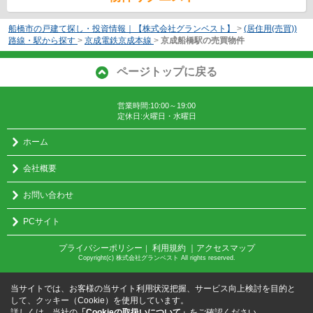
船橋市の戸建て探し・投資情報｜【株式会社グランベスト】
>
(居住用(売買))
路線・駅から探す
>
京成電鉄京成本線
>
京成船橋駅の売買物件
ページトップに戻る
営業時間:10:00～19:00
定休日:火曜日・水曜日
ホーム
会社概要
お問い合わせ
PCサイト
プライバシーポリシー
利用規約
｜アクセスマップ
｜
Copyright(c) 株式会社グランベスト All rights reserved.
当サイトでは、お客様の当サイト利用状況把握、サービス向上検討を目的と
して、クッキー（Cookie）を使用しています。
詳しくは、当社の
「Cookieの取扱いについて」
をご確認ください。