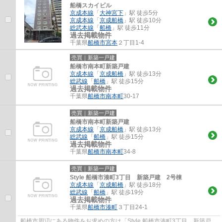
船橋スカイビル
京成本線
「
大神宮下
」駅 徒歩5分
京成本線
「
京成船橋
」駅 徒歩10分
総武本線
「
船橋
」駅 徒歩11分
過去掲載物件
千葉県
船橋市
宮本
２丁目1-4
売買｜新築一戸建
船橋市南本町新築戸建
京成本線
「
京成船橋
」駅 徒歩13分
総武線
「
船橋
」駅 徒歩15分
過去掲載物件
千葉県
船橋市
南本町
30-17
売買｜新築一戸建
船橋市南本町新築戸建
京成本線
「
京成船橋
」駅 徒歩13分
総武線
「
船橋
」駅 徒歩15分
過去掲載物件
千葉県
船橋市
南本町
34-8
売買｜新築一戸建
Style 船橋市湊町3丁目 新築戸建 2号棟
京成本線
「
京成船橋
」駅 徒歩18分
総武線
「
船橋
」駅 徒歩19分
過去掲載物件
千葉県
船橋市
湊町
３丁目24-1
船橋市周辺にある物件をお求めの方は「Style 船橋市湊町3丁目 新築戸