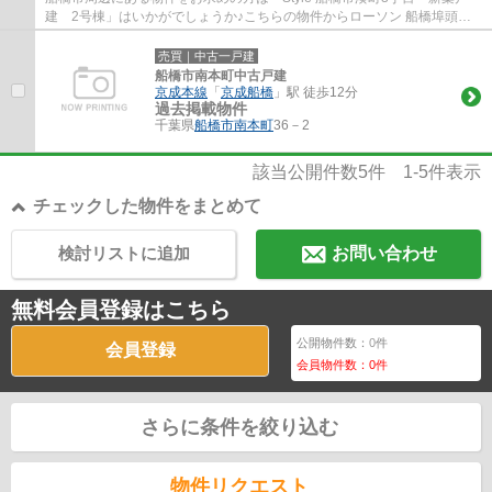
建 2号棟」はいかがでしょうか♪こちらの物件からローソン 船橋埠頭店
まで432mです♪きれい好きな方に一押しなピカ...
売買｜中古一戸建
船橋市南本町中古戸建
京成本線
「
京成船橋
」駅 徒歩12分
過去掲載物件
千葉県
船橋市
南本町
36－2
該当公開件数
5
件
1-5
件表示
チェックした物件をまとめて
検討リストに追加
お問い合わせ
無料会員登録はこちら
公開物件数：
0
件
会員登録
会員物件数：
0
件
さらに条件を絞り込む
物件リクエスト