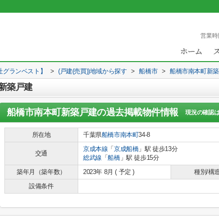
営業時
社グランベスト】
>
(戸建(売買))地域から探す
>
船橋市
>
船橋市南本町新築
新築戸建
船橋市南本町新築戸建
の過去掲載物件情報
現況の確認
所在地
千葉県
船橋市
南本町
34-8
京成本線
「
京成船橋
」駅 徒歩13分
交通
総武線
「
船橋
」駅 徒歩15分
築年月（築年数）
2023年 8月 ( 予定 )
種別/構
設備条件