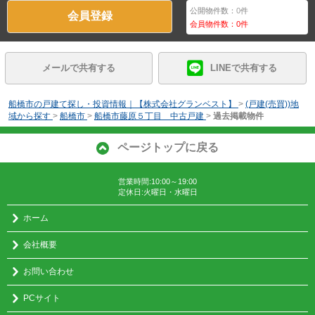
公開物件数：
0
件
会員登録
会員物件数：
0
件
メールで共有する
LINEで共有する
船橋市の戸建て探し・投資情報｜【株式会社グランベスト】
>
(戸建(売買))地
域から探す
>
船橋市
>
船橋市藤原５丁目 中古戸建
>
過去掲載物件
ページトップに戻る
営業時間:10:00～19:00
定休日:火曜日・水曜日
ホーム
会社概要
お問い合わせ
PCサイト