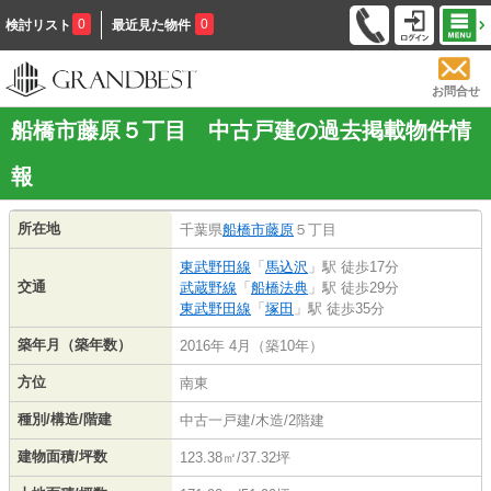
0
0
検討リスト
最近見た物件
お問合せ
船橋市藤原５丁目 中古戸建の過去掲載物件情
報
所在地
千葉県
船橋市
藤原
５丁目
東武野田線
「
馬込沢
」駅 徒歩17分
交通
武蔵野線
「
船橋法典
」駅 徒歩29分
東武野田線
「
塚田
」駅 徒歩35分
築年月（築年数）
2016年 4月（築10年）
方位
南東
種別/構造/階建
中古一戸建/木造/2階建
建物面積/坪数
123.38㎡/37.32坪