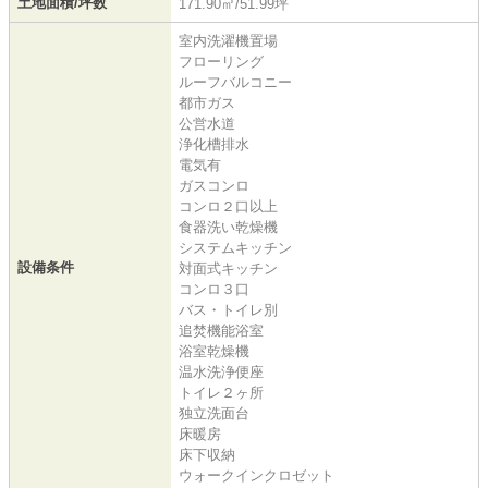
土地面積/坪数
171.90㎡/51.99坪
室内洗濯機置場
フローリング
ルーフバルコニー
都市ガス
公営水道
浄化槽排水
電気有
ガスコンロ
コンロ２口以上
食器洗い乾燥機
システムキッチン
設備条件
対面式キッチン
コンロ３口
バス・トイレ別
追焚機能浴室
浴室乾燥機
温水洗浄便座
トイレ２ヶ所
独立洗面台
床暖房
床下収納
ウォークインクロゼット