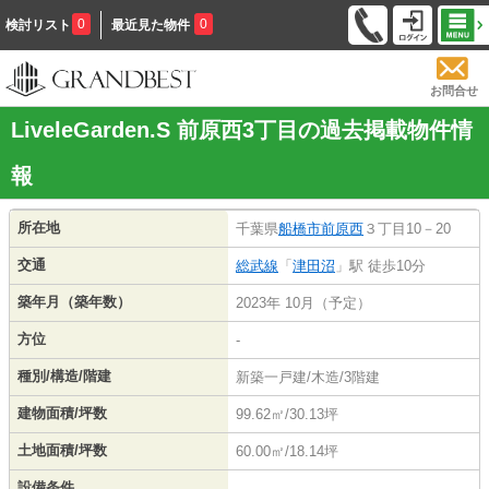
0
0
検討リスト
最近見た物件
お問合せ
LiveleGarden.S 前原西3丁目の過去掲載物件情
報
所在地
千葉県
船橋市
前原西
３丁目10－20
交通
総武線
「
津田沼
」駅 徒歩10分
築年月（築年数）
2023年 10月（予定）
方位
-
種別/構造/階建
新築一戸建/木造/3階建
建物面積/坪数
99.62㎡/30.13坪
土地面積/坪数
60.00㎡/18.14坪
設備条件