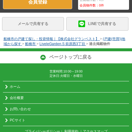
会員登録
会員物件数：
0
件
メールで共有する
LINEで共有する
船橋市の戸建て探し・投資情報｜【株式会社グランベスト】
>
(戸建(売買))地
域から探す
>
船橋市
>
LiveleGarden.S 前原西3丁目
>
過去掲載物件
ページトップに戻る
営業時間:10:00～19:00
定休日:火曜日・水曜日
ホーム
会社概要
お問い合わせ
PCサイト
プライバシーポリシー
利用規約
｜アクセスマップ
｜