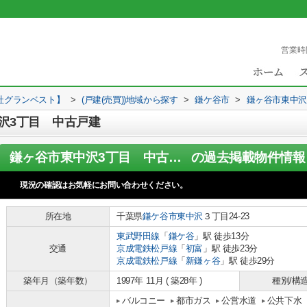
営業時
社グランベスト】
>
(戸建(売買))地域から探す
>
鎌ケ谷市
>
鎌ヶ谷市東中沢
沢3丁目 中古戸建
鎌ヶ谷市東中沢3丁目 中古戸建
の過去掲載物件情報
現況の確認はお気軽にお問い合わせください。
所在地
千葉県
鎌ケ谷市
東中沢
３丁目24-23
東武野田線
「
鎌ケ谷
」駅 徒歩13分
交通
京成電鉄松戸線
「
初富
」駅 徒歩23分
京成電鉄松戸線
「
新鎌ヶ谷
」駅 徒歩29分
築年月（築年数）
1997年 11月 ( 築28年 )
種別/構
バルコニー
都市ガス
公営水道
公共下水