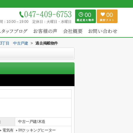
00
00
間：
10:00～19:00
定休日：
火曜日・水曜日
3丁目 中古戸建
>
過去掲載物件
造
中古一戸建/木造
電気有
IHクッキングヒーター