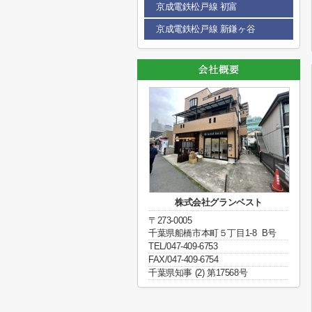
京成電鉄松戸線 初富
京成電鉄松戸線 新鎌ヶ谷
株式会社グランベスト
〒273-0005
千葉県船橋市本町５丁目1-8 B号
TEL/047-409-6753
FAX/047-409-6754
千葉県知事 (2) 第17568号