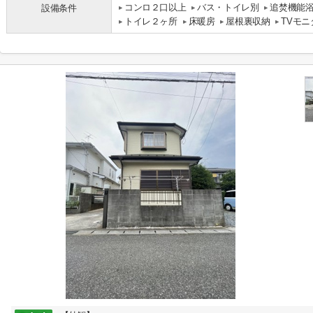
コンロ２口以上
バス・トイレ別
追焚機能
設備条件
トイレ２ヶ所
床暖房
屋根裏収納
TVモ