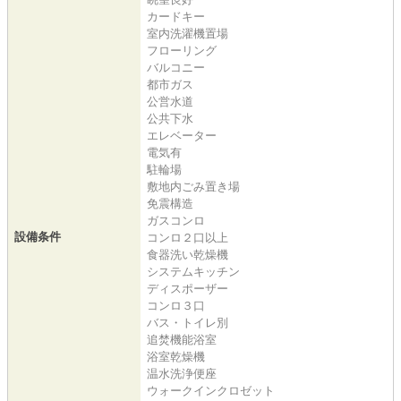
カードキー
室内洗濯機置場
フローリング
バルコニー
都市ガス
公営水道
公共下水
エレベーター
電気有
駐輪場
敷地内ごみ置き場
免震構造
ガスコンロ
設備条件
コンロ２口以上
食器洗い乾燥機
システムキッチン
ディスポーザー
コンロ３口
バス・トイレ別
追焚機能浴室
浴室乾燥機
温水洗浄便座
ウォークインクロゼット