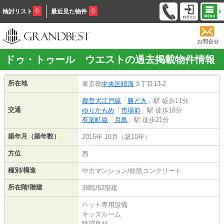
0
0
検討リスト
最近見た物件
お問合せ
ドゥ・トゥール ウエストの過去掲載物件情報
所在地
東京都
中央区
晴海
３丁目13-2
都営大江戸線
「
勝どき
」駅 徒歩11分
交通
ゆりかもめ
「
市場前
」駅 徒歩18分
有楽町線
「
月島
」駅 徒歩21分
築年月（築年数）
2015年 10月（築10年）
方位
西
種別/構造
中古マンション/鉄筋コンクリート
所在階/階建
38階/52階建
ペット専用設備
キッズルーム
眺望良好