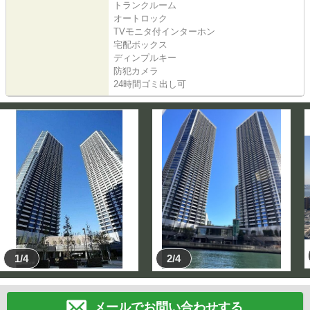
トランクルーム
オートロック
TVモニタ付インターホン
宅配ボックス
ディンプルキー
防犯カメラ
24時間ゴミ出し可
1/4
2/4
メールでお問い合わせする