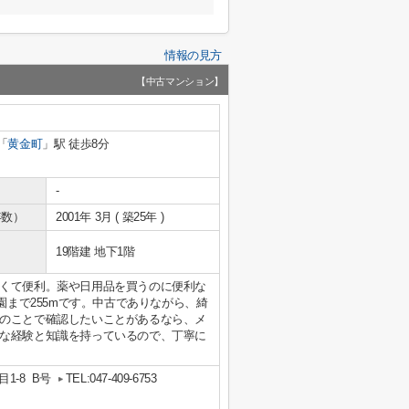
情報の見方
【中古マンション】
「
黄金町
」駅 徒歩8分
-
年数）
2001年 3月 ( 築25年 )
19階建 地下1階
くて便利。薬や日用品を買うのに便利な
園まで255mです。中古でありながら、綺
のことで確認したいことがあるなら、メ
な経験と知識を持っているので、丁寧に
1-8 B号
TEL:047-409-6753