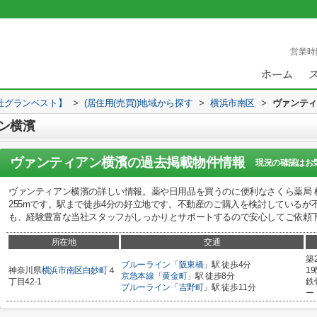
営業時
社グランベスト】
>
(居住用(売買))地域から探す
>
横浜市南区
>
ヴァンティ
ン横濱
ヴァンティアン横濱
の過去掲載物件情報
現況の確認はお
ヴァンティアン横濱の詳しい情報。薬や日用品を買うのに便利なさくら薬局 横
255mです。駅まで徒歩4分の好立地です。不動産のご購入を検討している
も、経験豊富な当社スタッフがしっかりとサポートするので安心してご依頼
所在地
交通
築
ブルーライン
「
阪東橋
」駅 徒歩4分
神奈川県
横浜市南区
白妙町
４
1
京急本線
「
黄金町
」駅 徒歩8分
丁目42-1
鉄
ブルーライン
「
吉野町
」駅 徒歩11分
ー