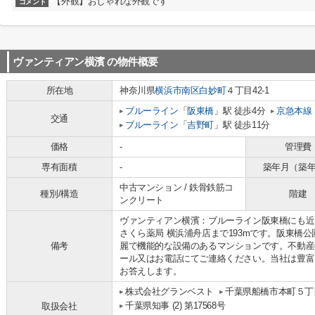
【外観】おしゃれな外観です
コメント
ヴァンティアン横濱
の物件概要
所在地
神奈川県
横浜市南区
白妙町
４丁目42-1
ブルーライン
「
阪東橋
」駅 徒歩4分
京急本線
交通
ブルーライン
「
吉野町
」駅 徒歩11分
価格
-
管理費
専有面積
-
築年月（築
中古マンション / 鉄骨鉄筋コ
種別/構造
階建
ンクリート
ヴァンティアン横濱：ブルーライン阪東橋にも近
さくら薬局 横浜浦舟店まで193mです。阪東橋公
備考
麗で機能的な設備のあるマンションです。不動産
ール又はお電話にてご連絡ください。当社は豊富
お答えします。
株式会社グランベスト
千葉県船橋市本町５丁目
千葉県知事 (2) 第17568号
取扱会社