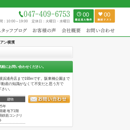
00
00
間：
10:00～19:00
定休日：
火曜日・水曜日
アン横濱
気軽にお問い合わせください。
浜浦舟店まで193mです。阪東橋公園まで
が不動産の知識がなくて不安だと思う方で
下さい。
建物
25年
9階建 地下1階
骨鉄筋コンクリ
ト