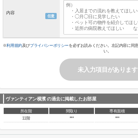
内容
任意
※
利用規約
及び
プライバシーポリシー
を必ずお読みください。左記内容に同
い。
未入力項目があります
ヴァンティアン横濱
の過去に掲載したお部屋
所在階
間取り
専有面積
11階
***
***