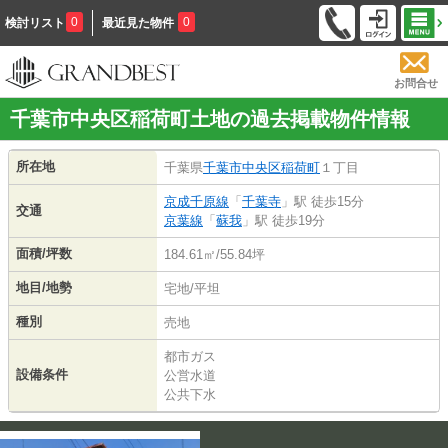
0
0
検討リスト
最近見た物件
お問合せ
千葉市中央区稲荷町土地の過去掲載物件情報
所在地
千葉県
千葉市中央区
稲荷町
１丁目
京成千原線
「
千葉寺
」駅 徒歩15分
交通
京葉線
「
蘇我
」駅 徒歩19分
面積/坪数
184.61㎡/55.84坪
地目/地勢
宅地/平坦
種別
売地
都市ガス
設備条件
公営水道
公共下水