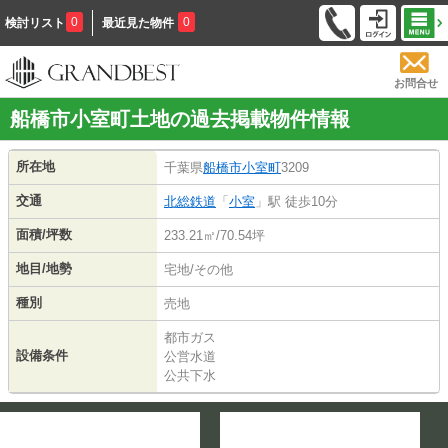
0
0
検討リスト
最近見た物件
お問合せ
船橋市小室町土地の過去掲載物件情報
所在地
千葉県
船橋市
小室町
3209
交通
北総鉄道
「
小室
」駅 徒歩10分
面積/坪数
233.21㎡/70.54坪
地目/地勢
宅地/その他
種別
売地
都市ガス
設備条件
公営水道
公共下水