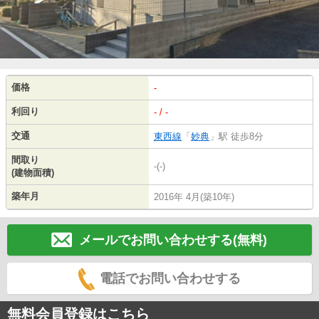
価格
-
利回り
- / -
交通
東西線
「
妙典
」駅 徒歩8分
間取り
-(-)
(建物面積)
築年月
2016年 4月(築10年)
メールでお問い合わせする(無料)
電話でお問い合わせする
無料会員登録はこちら