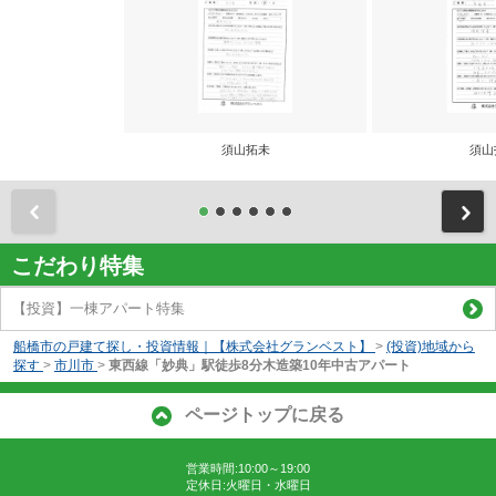
須山拓未
須山
前
こだわり特集
【投資】一棟アパート特集
船橋市の戸建て探し・投資情報｜【株式会社グランベスト】
>
(投資)地域から
探す
>
市川市
>
東西線「妙典」駅徒歩8分木造築10年中古アパート
ページトップに戻る
営業時間:10:00～19:00
定休日:火曜日・水曜日