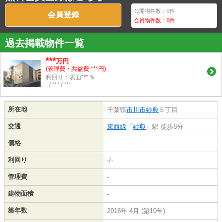
公開物件数：
0
件
会員登録
会員物件数：
0
件
過去掲載物件一覧
***
万円
(管理費・共益費 ***円)
利回り：表面***％
- / *** / ***
所在地
千葉県
市川市
妙典
５丁目
交通
東西線
「
妙典
」駅 徒歩8分
価格
-
利回り
-/-
管理費
-
建物面積
-
築年数
2016年 4月 (築10年)