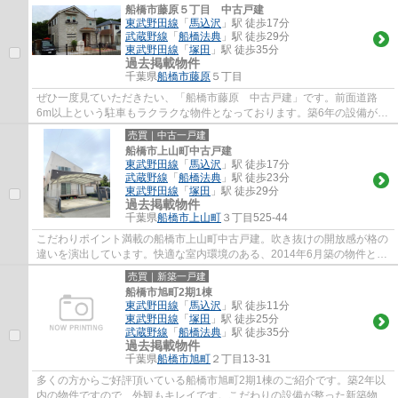
船橋市藤原５丁目 中古戸建
東武野田線
「
馬込沢
」駅 徒歩17分
武蔵野線
「
船橋法典
」駅 徒歩29分
東武野田線
「
塚田
」駅 徒歩35分
過去掲載物件
千葉県
船橋市
藤原
５丁目
ぜひ一度見ていただきたい、「船橋市藤原 中古戸建」です。前面道路
6m以上という駐車もラクラクな物件となっております。築6年の設備が充
実した物件となっています。こちらは中古の戸...
売買｜中古一戸建
船橋市上山町中古戸建
東武野田線
「
馬込沢
」駅 徒歩17分
武蔵野線
「
船橋法典
」駅 徒歩23分
東武野田線
「
塚田
」駅 徒歩29分
過去掲載物件
千葉県
船橋市
上山町
３丁目525-44
こだわりポイント満載の船橋市上山町中古戸建。吹き抜けの開放感が格の
違いを演出しています。快適な室内環境のある、2014年6月築の物件とな
ります。中古の戸建て物件は、経済的なメリ...
売買｜新築一戸建
船橋市旭町2期1棟
東武野田線
「
馬込沢
」駅 徒歩11分
東武野田線
「
塚田
」駅 徒歩25分
武蔵野線
「
船橋法典
」駅 徒歩35分
過去掲載物件
千葉県
船橋市
旭町
２丁目13-31
多くの方からご好評頂いている船橋市旭町2期1棟のご紹介です。築2年以
内の物件ですので、外観もキレイです。こだわりの設備が整った新築物件