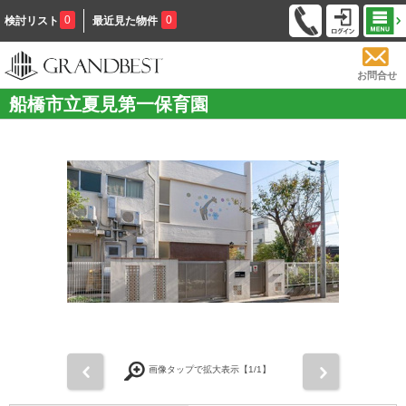
0
0
検討リスト
最近見た物件
お問合せ
船橋市立夏見第一保育園
前
次
画像タップで拡大表示【
1
/1】