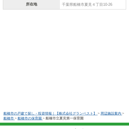
所在地
千葉県船橋市夏見４丁目10-26
船橋市の戸建て探し・投資情報｜【株式会社グランベスト】
>
周辺施設案内
>
船橋市
>
船橋市の保育園
>
船橋市立夏見第一保育園