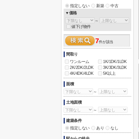
指定しない
新築
中古
▼価格
～
値下げ物件
7
件が該当
間取り
ワンルーム
1K/1DK/1LDK
2K/2DK/2LDK
3K/3DK/3LDK
4K/4DK/4LDK
5K以上
面積
～
土地面積
～
建築条件
指定しない
あり
なし
駅からの徒歩