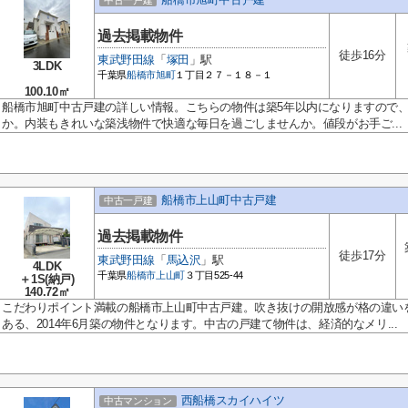
中古一戸建
過去掲載物件
徒歩16分
東武野田線
「
塚田
」駅
3LDK
千葉県
船橋市
旭町
１丁目２７－１８－１
100.10㎡
船橋市旭町中古戸建の詳しい情報。こちらの物件は築5年以内になりますので
か。内装もきれいな築浅物件で快適な毎日を過ごしませんか。値段がお手ご...
船橋市上山町中古戸建
中古一戸建
過去掲載物件
徒歩17分
東武野田線
「
馬込沢
」駅
4LDK
千葉県
船橋市
上山町
３丁目525-44
＋1S(納戸)
140.72㎡
こだわりポイント満載の船橋市上山町中古戸建。吹き抜けの開放感が格の違い
ある、2014年6月築の物件となります。中古の戸建て物件は、経済的なメリ...
西船橋スカイハイツ
中古マンション