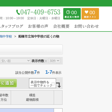
00
00
間：
10:00～19:00
定休日：
火曜日・水曜日
旭中学校
>
船橋市立旭中学校の近くの物
表示件数：
7
1-7
該当公開件数
件
件表示
表示中物件を
一括でチェック
築年数
構造
方位
建物面積