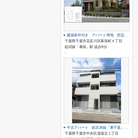
建築条件付き アパート用地 想定利回り6.3％
千葉県千葉市花見川区幕張町４丁目
総武線「幕張」駅 徒歩9分
-
中古アパート 総武本線「東千葉」 徒歩10分 表面6.76％
千葉県千葉市中央区道場北１丁目