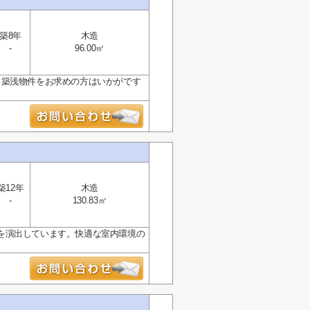
築8年
木造
-
96.00㎡
、築浅物件をお求めの方はいかがです
築12年
木造
-
130.83㎡
を演出しています。快適な室内環境の