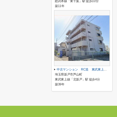
総武本線「東千葉」駅 徒歩10分
築11年
中古マンション RC造 東武東上線「北坂戸」駅 徒歩４分
埼玉県坂戸市芦山町
東武東上線「北坂戸」駅 徒歩4分
築39年