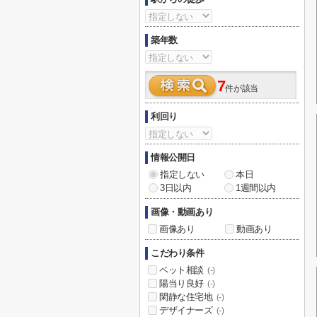
築年数
7
件が該当
利回り
情報公開日
指定しない
本日
3日以内
1週間以内
画像・動画あり
画像あり
動画あり
こだわり条件
ペット相談
(-)
陽当り良好
(-)
閑静な住宅地
(-)
デザイナーズ
(-)