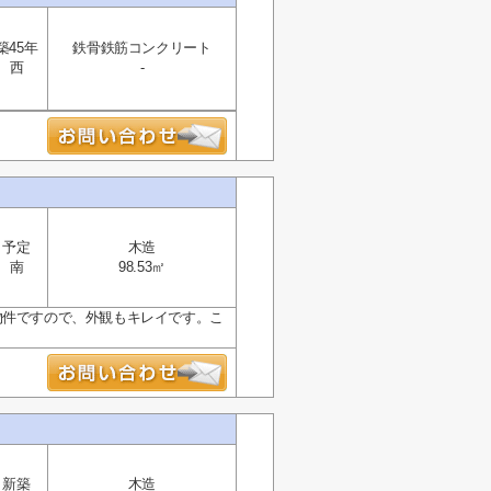
築45年
鉄骨鉄筋コンクリート
西
-
予定
木造
南
98.53㎡
物件ですので、外観もキレイです。こ
新築
木造