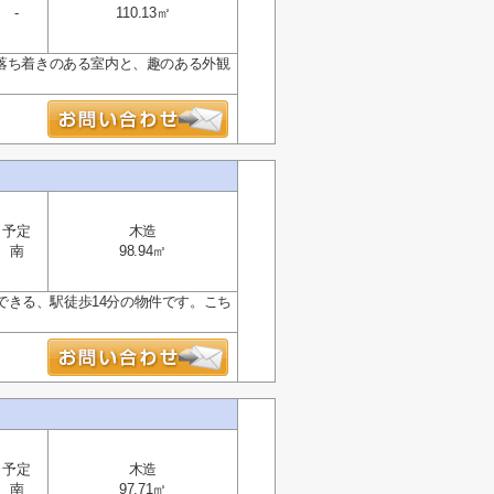
-
110.13㎡
。落ち着きのある室内と、趣のある外観
予定
木造
南
98.94㎡
きる、駅徒歩14分の物件です。こち
予定
木造
南
97.71㎡