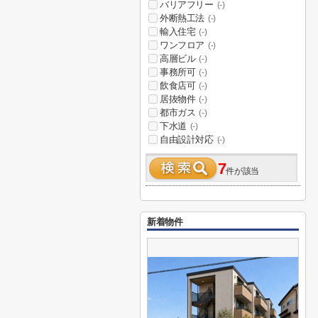
バリアフリー
(-)
外断熱工法
(-)
輸入住宅
(-)
ワンフロア
(-)
高層ビル
(-)
事務所可
(-)
飲食店可
(-)
居抜物件
(-)
都市ガス
(-)
下水道
(-)
自由設計対応
(-)
7
件が該当
新着物件