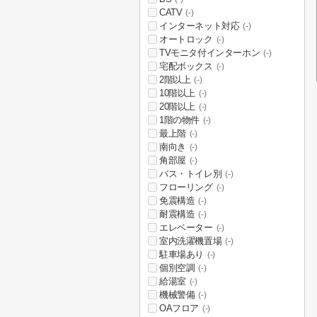
CATV
(-)
インターネット対応
(-)
オートロック
(-)
TVモニタ付インターホン
(-)
宅配ボックス
(-)
2階以上
(-)
10階以上
(-)
20階以上
(-)
1階の物件
(-)
最上階
(-)
南向き
(-)
角部屋
(-)
バス・トイレ別
(-)
フローリング
(-)
免震構造
(-)
耐震構造
(-)
エレベーター
(-)
室内洗濯機置場
(-)
駐車場あり
(-)
個別空調
(-)
給湯室
(-)
機械警備
(-)
OAフロア
(-)