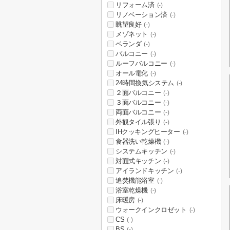
リフォーム済
(-)
リノベーション済
(-)
眺望良好
(-)
メゾネット
(-)
ベランダ
(-)
バルコニー
(-)
ルーフバルコニー
(-)
オール電化
(-)
24時間換気システム
(-)
２面バルコニー
(-)
３面バルコニー
(-)
両面バルコニー
(-)
外観タイル張り
(-)
IHクッキングヒーター
(-)
食器洗い乾燥機
(-)
システムキッチン
(-)
対面式キッチン
(-)
アイランドキッチン
(-)
追焚機能浴室
(-)
浴室乾燥機
(-)
床暖房
(-)
ウォークインクロゼット
(-)
CS
(-)
BS
(-)