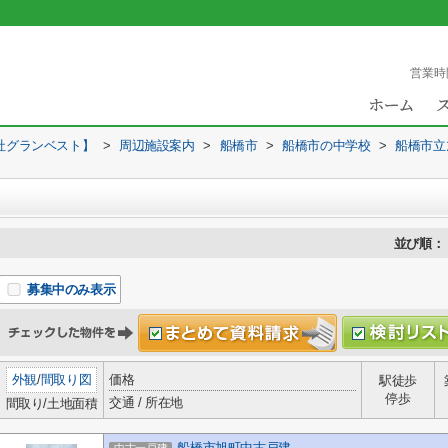
営業時
社グランベスト】
>
周辺施設案内
>
船橋市
>
船橋市の中学校
>
船橋市立
並び順：
募集中のみ表示
外観
/
間取り図
価格
駅徒歩
停歩
交通 / 所在地
間取り/土地面積
船橋市旭町中古戸建