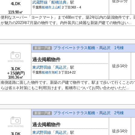
徒歩17分
武蔵野線
「
船橋法典
」駅
4LDK
千葉県
船橋市
上山町
２丁目363－4
119.90㎡
便利なスーパー「ヨークマート」まで488mです。築2年以内の築浅物件です
が魅力の2023年7月築の物件です。内外装共に綺麗な新築戸建ての物件はい...
プライベートテラス船橋・馬込沢 1号棟
新築一戸建
過去掲載物件
徒歩14分
東武野田線
「
馬込沢
」駅
3LDK
千葉県
船橋市
旭町
３丁目14-22
＋1S(納戸)
100.36㎡
南側道路に面した物件です。新築の戸建て物件です。駅まで歩いて行くことので
らは省エネ対策にもご利用頂けます。船橋市についてお問い合わせいただ...
プライベートテラス船橋・馬込沢 2号棟
新築一戸建
過去掲載物件
徒歩14分
東武野田線
「
馬込沢
」駅
3LDK