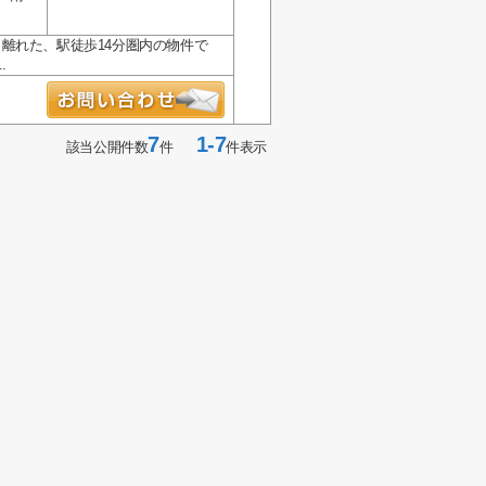
離れた、駅徒歩14分圏内の物件で
.
7
1-7
該当公開件数
件
件表示