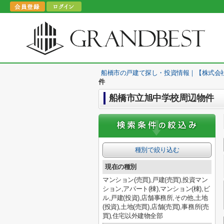
船橋市の戸建て探し・投資情報｜【株式会
件
船橋市立旭中学校周辺物件
種別で絞り込む
現在の種別
マンション(売買),戸建(売買),投資マン
ション,アパート(棟),マンション(棟),ビ
ル,戸建(投資),店舗事務所,その他,土地
(投資),土地(売買),店舗(売買),事務所(売
買),住宅以外建物全部