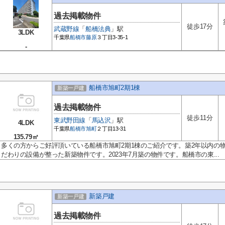
過去掲載物件
徒歩17分
武蔵野線
「
船橋法典
」駅
3LDK
千葉県
船橋市
藤原
３丁目3-35-1
-
船橋市旭町2期1棟
新築一戸建
過去掲載物件
徒歩11分
東武野田線
「
馬込沢
」駅
4LDK
千葉県
船橋市
旭町
２丁目13-31
135.79㎡
多くの方からご好評頂いている船橋市旭町2期1棟のご紹介です。築2年以内の
だわりの設備が整った新築物件です。2023年7月築の物件です。船橋市の東...
新築戸建
新築一戸建
過去掲載物件