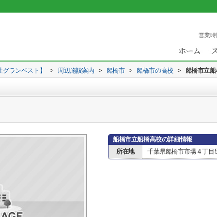
営業時
社グランベスト】
>
周辺施設案内
>
船橋市
>
船橋市の高校
>
船橋市立船
船橋市立船橋高校の詳細情報
所在地
千葉県船橋市市場４丁目5