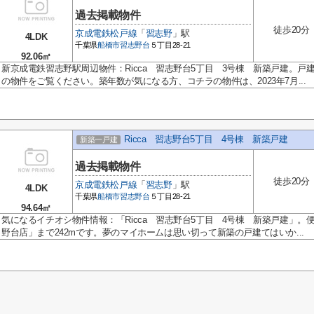
過去掲載物件
徒歩20分
京成電鉄松戸線
「
習志野
」駅
4LDK
千葉県
船橋市
習志野台
５丁目28-21
92.06㎡
新京成電鉄習志野駅周辺物件：Ricca 習志野台5丁目 3号棟 新築戸建。
の物件をご覧ください。築年数が気になる方、コチラの物件は、2023年7月...
Ricca 習志野台5丁目 4号棟 新築戸建
新築一戸建
過去掲載物件
徒歩20分
京成電鉄松戸線
「
習志野
」駅
4LDK
千葉県
船橋市
習志野台
５丁目28-21
94.64㎡
気になるイチオシ物件情報：「Ricca 習志野台5丁目 4号棟 新築戸建」。
野台店」まで242mです。夢のマイホームは思い切って新築の戸建てはいか...