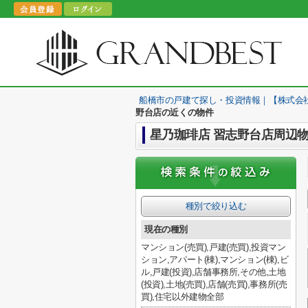
船橋市の戸建て探し・投資情報｜【株式会
野台店の近くの物件
星乃珈琲店 習志野台店周辺
種別で絞り込む
現在の種別
マンション(売買),戸建(売買),投資マン
ション,アパート(棟),マンション(棟),ビ
ル,戸建(投資),店舗事務所,その他,土地
(投資),土地(売買),店舗(売買),事務所(売
買),住宅以外建物全部