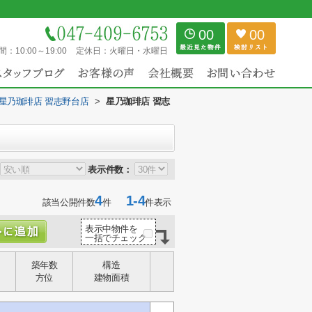
00
00
間：
10:00～19:00
定休日：
火曜日・水曜日
星乃珈琲店 習志野台店
>
星乃珈琲店 習志
表示件数：
4
1-4
該当公開件数
件
件表示
表示中物件を
一括でチェック
築年数
構造
方位
建物面積