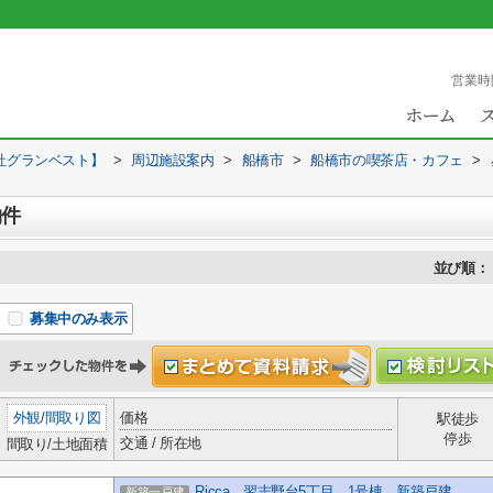
営業時
社グランベスト】
>
周辺施設案内
>
船橋市
>
船橋市の喫茶店・カフェ
>
物件
並び順：
募集中のみ表示
外観
/
間取り図
価格
駅徒歩
停歩
交通 / 所在地
間取り/土地面積
Ricca 習志野台5丁目 1号棟 新築戸建
新築一戸建