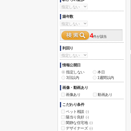
築年数
4
件が該当
利回り
情報公開日
指定しない
本日
3日以内
1週間以内
画像・動画あり
画像あり
動画あり
こだわり条件
ペット相談
(-)
陽当り良好
(-)
閑静な住宅地
(-)
デザイナーズ
(-)