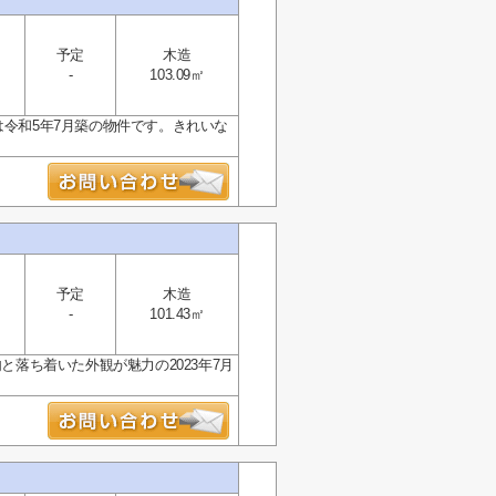
予定
木造
-
103.09㎡
は令和5年7月築の物件です。きれいな
予定
木造
-
101.43㎡
と落ち着いた外観が魅力の2023年7月