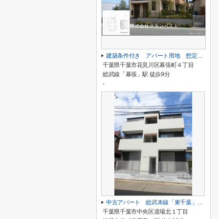
建築条件付き アパート用地 想定利回り6.3％
千葉県千葉市花見川区幕張町４丁目
総武線「幕張」駅 徒歩9分
-
中古アパート 総武本線「東千葉」 徒歩10分 表面6.76％
千葉県千葉市中央区道場北１丁目