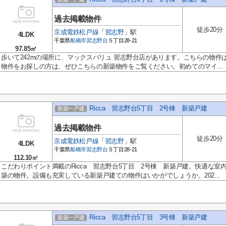
過去掲載物件
徒歩20分
京成電鉄松戸線
「
習志野
」駅
4LDK
千葉県
船橋市
習志野台
５丁目28-21
97.85㎡
歩いて242mの場所に、マックスバリュ 習志野台店があります。こちらの物件
物件をお探しの方は、ぜひこちらの新築物件をご覧ください。初めてのマイ...
Ricca 習志野台5丁目 2号棟 新築戸建
新築一戸建
過去掲載物件
徒歩20分
京成電鉄松戸線
「
習志野
」駅
4LDK
千葉県
船橋市
習志野台
５丁目28-21
112.10㎡
こだわりポイント満載のRicca 習志野台5丁目 2号棟 新築戸建。快適な室内
築の物件。設備も充実している新築戸建ての物件はいかがでしょうか。202...
Ricca 習志野台5丁目 3号棟 新築戸建
新築一戸建