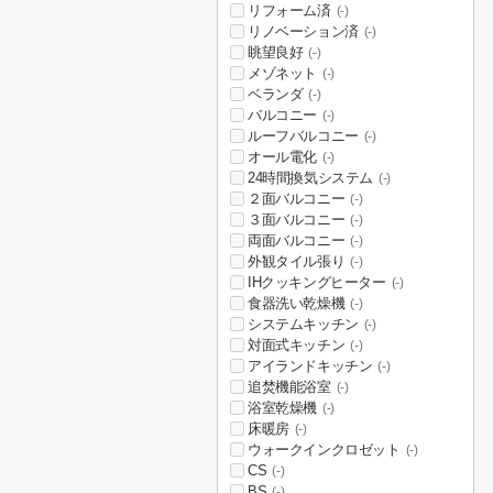
リフォーム済
(-)
リノベーション済
(-)
眺望良好
(-)
メゾネット
(-)
ベランダ
(-)
バルコニー
(-)
ルーフバルコニー
(-)
オール電化
(-)
24時間換気システム
(-)
２面バルコニー
(-)
３面バルコニー
(-)
両面バルコニー
(-)
外観タイル張り
(-)
IHクッキングヒーター
(-)
食器洗い乾燥機
(-)
システムキッチン
(-)
対面式キッチン
(-)
アイランドキッチン
(-)
追焚機能浴室
(-)
浴室乾燥機
(-)
床暖房
(-)
ウォークインクロゼット
(-)
CS
(-)
BS
(-)