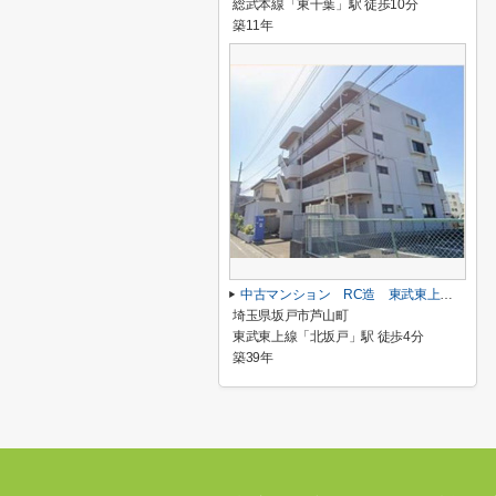
総武本線「東千葉」駅 徒歩10分
築11年
中古マンション RC造 東武東上線「北坂戸」駅 徒歩４分
埼玉県坂戸市芦山町
東武東上線「北坂戸」駅 徒歩4分
築39年