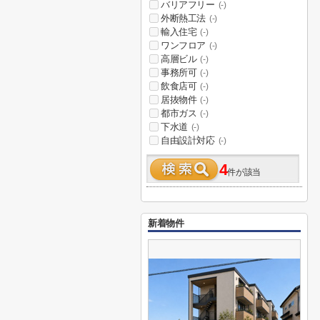
バリアフリー
(-)
外断熱工法
(-)
輸入住宅
(-)
ワンフロア
(-)
高層ビル
(-)
事務所可
(-)
飲食店可
(-)
居抜物件
(-)
都市ガス
(-)
下水道
(-)
自由設計対応
(-)
4
件が該当
新着物件