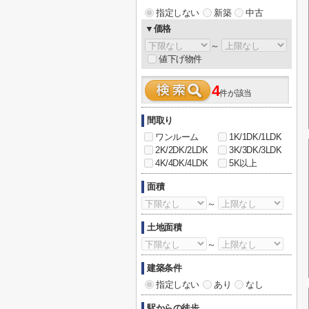
指定しない
新築
中古
▼価格
～
値下げ物件
4
件が該当
間取り
ワンルーム
1K/1DK/1LDK
2K/2DK/2LDK
3K/3DK/3LDK
4K/4DK/4LDK
5K以上
面積
～
土地面積
～
建築条件
指定しない
あり
なし
駅からの徒歩