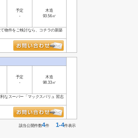
予定
木造
-
93.56㎡
戸建て物件をご検討なら、コチラの新築
予定
木造
-
98.33㎡
便利なスーパー「マックスバリュ 習志
4
1-4
該当公開件数
件
件表示