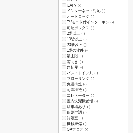
CATV
(-)
インターネット対応
(-)
オートロック
(-)
TVモニタ付インターホン
(-)
宅配ボックス
(-)
2階以上
(-)
10階以上
(-)
20階以上
(-)
1階の物件
(-)
最上階
(-)
南向き
(-)
角部屋
(-)
バス・トイレ別
(-)
フローリング
(-)
免震構造
(-)
耐震構造
(-)
エレベーター
(-)
室内洗濯機置場
(-)
駐車場あり
(-)
個別空調
(-)
給湯室
(-)
機械警備
(-)
OAフロア
(-)