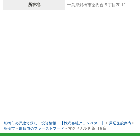
所在地
千葉県船橋市薬円台５丁目20-11
船橋市の戸建て探し・投資情報｜【株式会社グランベスト】
>
周辺施設案内
>
船橋市
>
船橋市のファーストフード
>
マクドナルド 薬円台店