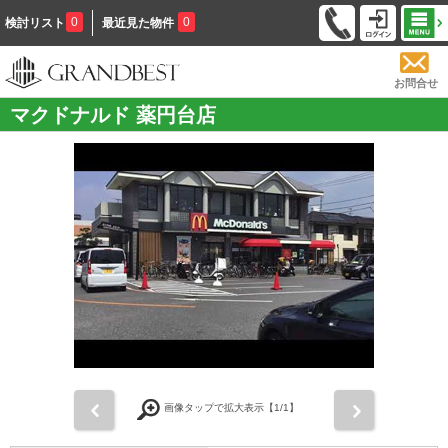
0
0
検討リスト
最近見た物件
お問合せ
マクドナルド 薬円台店
前
次
画像タップで拡大表示【
1
/1】