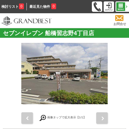
0
0
検討リスト
最近見た物件
お問合せ
セブンイレブン 船橋習志野4丁目店
前
次
画像タップで拡大表示【
1
/1】