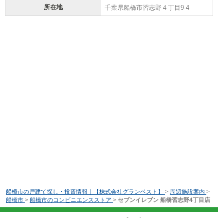
所在地
千葉県船橋市習志野４丁目9-4
船橋市の戸建て探し・投資情報｜【株式会社グランベスト】
>
周辺施設案内
>
船橋市
>
船橋市のコンビニエンスストア
>
セブンイレブン 船橋習志野4丁目店